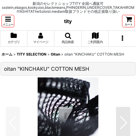
新潟のセレクトショップTITY 全国へ通販可
ssstein,ebagos,kookyzoo,blackmeans,PHINGERIN,UNDERCOVER,TAKAHIROM
IYASHITATheSoloist.mediam取扱ブランドその他正規取り扱い
tity
メニュー
カート
カテゴリ
マイページ
商品検索
ご利用案内
ホーム
>
TITY SELECTION
>
Oitan
>
oitan "KINCHAKU" COTTON MESH
oitan "KINCHAKU" COTTON MESH