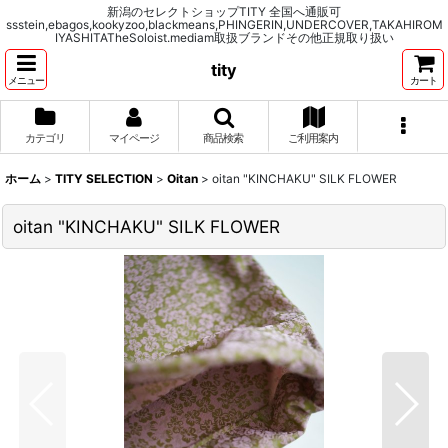
新潟のセレクトショップTITY 全国へ通販可
ssstein,ebagos,kookyzoo,blackmeans,PHINGERIN,UNDERCOVER,TAKAHIROM
IYASHITATheSoloist.mediam取扱ブランドその他正規取り扱い
tity
メニュー
カート
カテゴリ
マイページ
商品検索
ご利用案内
ホーム
>
TITY SELECTION
>
Oitan
>
oitan "KINCHAKU" SILK FLOWER
oitan "KINCHAKU" SILK FLOWER