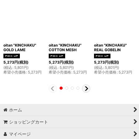
oitan "KINCHAKU"
oitan "KINCHAKU"
oitan "KINCHAKU"
GOLD LAME
COTTON MESH
REAL GOBELIN
5,273
円
(税別)
5,273
円
(税別)
5,273
円
(税別)
(
税込
:
5,801
円
)
(
税込
:
5,801
円
)
(
税込
:
5,801
円
)
希望小売価格
:
5,273
円
希望小売価格
:
5,273
円
希望小売価格
:
5,273
円
ホーム
ショッピングカート
マイページ