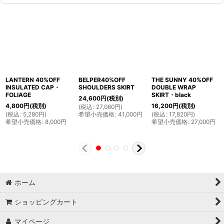
LANTERN 40%OFF
BELPER40%OFF
THE SUNNY 40%OFF
INSULATED CAP・
SHOULDERS SKIRT
DOUBLE WRAP
FOLIAGE
SKIRT・black
24,600
円
(税別)
4,800
円
(税別)
16,200
円
(税別)
(
税込
:
27,060
円
)
(
税込
:
5,280
円
)
希望小売価格
:
41,000
円
(
税込
:
17,820
円
)
希望小売価格
:
8,000
円
希望小売価格
:
27,000
円
ホーム
ショッピングカート
マイページ