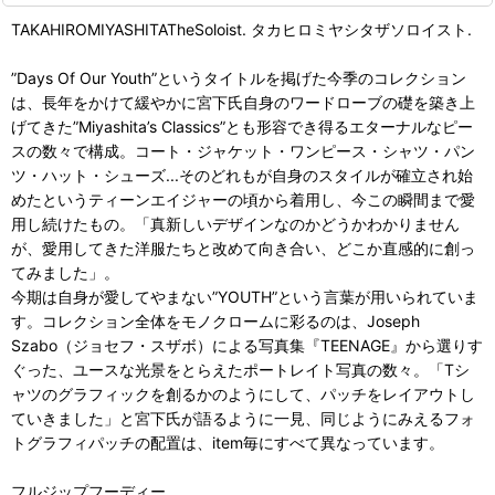
TAKAHIROMIYASHITATheSoloist. タカヒロミヤシタザソロイスト.
”Days Of Our Youth”というタイトルを掲げた今季のコレクション
は、長年をかけて緩やかに宮下氏自身のワードローブの礎を築き上
げてきた”Miyashita’s Classics”とも形容でき得るエターナルなピー
スの数々で構成。コート・ジャケット・ワンピース・シャツ・パン
ツ・ハット・シューズ...そのどれもが自身のスタイルが確立され始
めたというティーンエイジャーの頃から着用し、今この瞬間まで愛
用し続けたもの。「真新しいデザインなのかどうかわかりません
が、愛用してきた洋服たちと改めて向き合い、どこか直感的に創っ
てみました」。
今期は自身が愛してやまない”YOUTH”という言葉が用いられていま
す。コレクション全体をモノクロームに彩るのは、Joseph
Szabo（ジョセフ・スザボ）による写真集『TEENAGE』から選りす
ぐった、ユースな光景をとらえたポートレイト写真の数々。「Tシ
ャツのグラフィックを創るかのようにして、パッチをレイアウトし
ていきました」と宮下氏が語るように一見、同じようにみえるフォ
トグラフィパッチの配置は、item毎にすべて異なっています。
フルジップフーディー