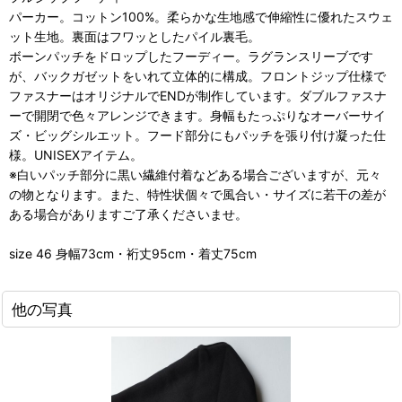
パーカー。コットン100%。柔らかな生地感で伸縮性に優れたスウェ
ット生地。裏面はフワッとしたパイル裏毛。
ボーンパッチをドロップしたフーディー。ラグランスリーブです
が、バックガゼットをいれて立体的に構成。フロントジップ仕様で
ファスナーはオリジナルでENDが制作しています。ダブルファスナ
ーで開閉で色々アレンジできます。身幅もたっぷりなオーバーサイ
ズ・ビッグシルエット。フード部分にもパッチを張り付け凝った仕
様。UNISEXアイテム。
※白いパッチ部分に黒い繊維付着などある場合ございますが、元々
の物となります。また、特性状個々で風合い・サイズに若干の差が
ある場合がありますご了承くださいませ。
size 46 身幅73cm・裄丈95cm・着丈75cm
他の写真