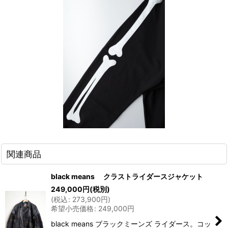
関連商品
black means クラストライダースジャケット
249,000
円
(税別)
(
税込
:
273,900
円
)
希望小売価格
:
249,000
円
black means ブラックミーンズ ライダース。コッ