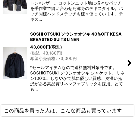
トン×レザー。コットンニット地に様々なパッチ
を手作業で縫い合わせた渾身のテキスタイル。パ
ッチ同様ハンドステッチも様々使っています。テ
キス…
SOSHI OTSUKI ソウシオオツキ 40%OFF KESA
BREASTED SUITS LINEN
43,800
円
(税別)
(
税込
:
48,180
円
)
希望小売価格
:
73,000
円
*セールアイテムなので送料無料対象外です。
SOSHIOTSUKI ソウシオオツキ ジャケット。リネ
ン100％。しなやかで肌に優しい質感、奥深い光
沢がある高品質リネンファブリックを採用。とて
も…
この商品を買った人は、こんな商品も買っています