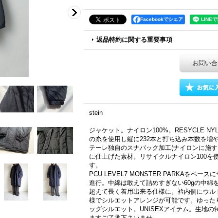
Facebookでシェア
返品特約に関する重要事項
お問い合
stein
ジャケット。ナイロン100%。RESYCLE NYLO
の糸を使用し縦に232本と打ち込み本数を増
テーレ独自のスナバック加工(ナイロンに施す
に仕上げた素材。リサイクルナイロン100を
す。
PCU LEVEL7 MONSTER PARKAを
進行。中綿は敢えて詰めすぎない60gの中綿
超えて長く着用出来る仕様に。衿内側にウル
様でシルエットアレンジが可能です。ゆった
ッグシルエット。UNISEXアイテム。生地
ますご了承下さいませ。