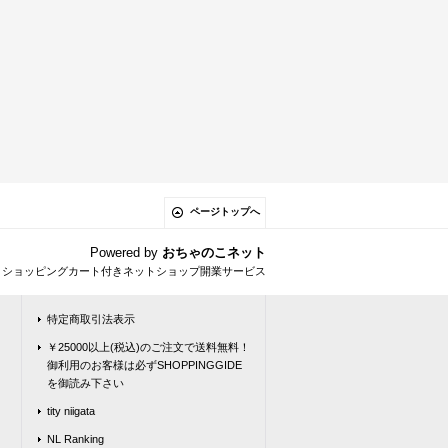
ページトップへ
Powered by
おちゃのこネット
とショッピングカート付きネットショップ開業サービス
特定商取引法表示
￥25000以上(税込)のご注文で送料無料！
御利用のお客様は必ずSHOPPINGGIDE
を御読み下さい
tity niigata
NL Ranking