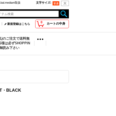
bal.mediam取扱
文字サイズ
:
0
カートの中身
新規登録はこちら
税込)のご注文で送料無
様は必ずSHOPPIN
を御読み下さい
KET・BLACK