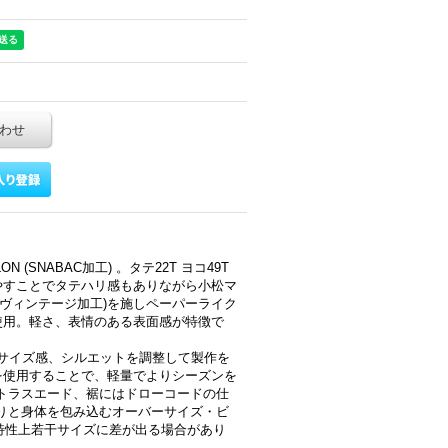
わせ
N (SNABAC加工) 。タテ22T ヨコ49T
やすことでタテハリ感もありながら小松マ
ヴィンテージ加工)を施しペーパーライク
使用。軽さ、表情のある表面感が特徴で
ベースにサイズ感、シルエットを調整して製作を
を使用することで、軽量でよりシーズンを
トラスエード、裾にはドローコードの仕
りと身体を包み込むオーバーサイズ・ビ
の特性上若干サイズに差が出る場合があり