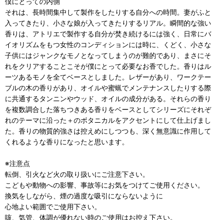
僕にとっての内側
それは、長時間集中して製作をしたりする自分への時間。妻がふと
入ってきたり、小さな娘が入ってきたりするリアル。瞬間的な強い
香りは、アトリエで製作する自分が焚き続けるには強く、日常にバ
イオリズムをもつ女性のコンディションには時に、くどく、小さな
子供にはジャンクなモノとなってしまうのが難的であり、まさにそ
れをクリアすることこそが僕にとって必要なお香でした。香りはル
ーツあるモノを全てベースとしました。レザーがあり、ワークテー
ブルの木の香りがあり、オイルや蜜蝋でメンテナンスしたりする際
に共通するタンニンやウッド、オイルの成分がある。それらの香り
を複数調合した落ちつきある香りをベースとしてシリーズにそれぞ
れのテーマに沿った＋のボタニカルをアクセントにして仕上げまし
た。香りの物質的強さは控えめにしつつも、深く無意識に作用して
くれるような香りになったと思います。
※注意点
転倒、引火など火の取り扱いにご注意下さい。
こどもや動物への影響、事故等にお気をつけてご使用ください。
換気をしながら、煙の過度な吸引にならないように
心地よい範囲でご使用下さい。
咳、気管、体調が優れない時のご使用はお控え下さい。