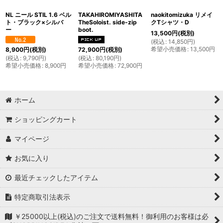
NL ニール STIL 1.6 ベル
TAKAHIROMIYASHITA
naokitomizuka リメイ
ト・ブラック×シルバ
TheSoloist. side-zip
クTシャツ・D
ー
boot.
13,500
円
(税別)
(
税込
:
14,850
円
)
希望小売価格
:
13,500
円
8,900
円
(税別)
72,900
円
(税別)
(
税込
:
9,790
円
)
(
税込
:
80,190
円
)
希望小売価格
:
8,900
円
希望小売価格
:
72,900
円
ホーム
ショッピングカート
マイページ
お気に入り
最近チェックしたアイテム
特定商取引法表示
￥25000以上(税込)のご注文で送料無料！御利用のお客様は必