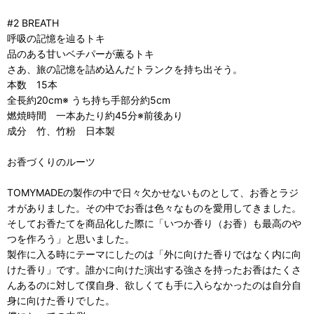
#2 BREATH
呼吸の記憶を辿るトキ
品のある甘いベチパーが薫るトキ
さあ、旅の記憶を詰め込んだトランクを持ち出そう。
本数 15本
全長約20cm※ うち持ち手部分約5cm
燃焼時間 一本あたり約45分※前後あり
成分 竹、竹粉 日本製
お香づくりのルーツ
TOMYMADEの製作の中で日々欠かせないものとして、お香とラジ
オがありました。その中でお香は色々なものを愛用してきました。
そしてお香たてを商品化した際に「いつか香り（お香）も最高のや
つを作ろう」と思いました。
製作に入る時にテーマにしたのは「外に向けた香りではなく内に向
けた香り」です。誰かに向けた演出する強さを持ったお香はたくさ
んあるのに対して僕自身、欲しくても手に入らなかったのは自分自
身に向けた香りでした。