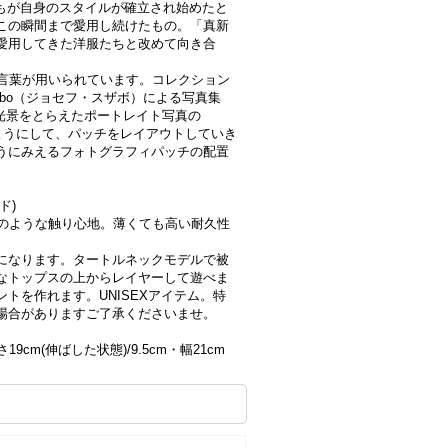
れもが自身のスタイルが確立され始めたと
この瞬間まで愛用し続けたもの。「真新
愛用してきた洋服たちと改めて向き合
いう言葉が用いられています。コレクション
zabo（ジョセフ・スザボ）による写真集
な光景をとらえたポートレイト写真の
ようにして、パッチをレイアウトしていき
うにみえるフォトグラフィパッチの配置
ド)
スキンのような触り心地。薄くても高い耐久性
になります。タートルネックモデルで被
なトップスの上からレイヤーして遊べま
トを作れます。UNISEXアイテム。特
場合がありますご了承くださいませ。
さ19cm(伸ばした状態)/9.5cm・幅21cm