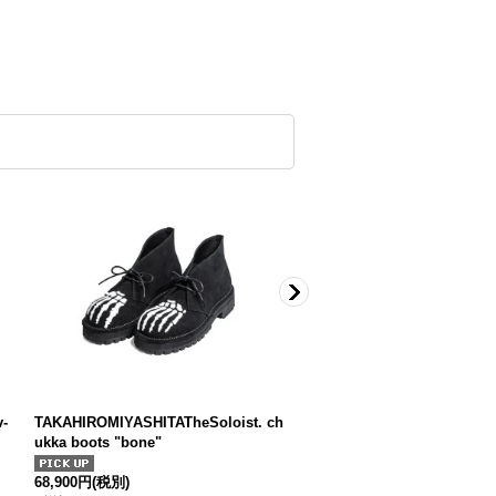
-
TAKAHIROMIYASHITATheSoloist. ch
TAKAHIROMIYASHITATheSolo
ukka boots "bone"
lita.・beige
38,900円
(税別)
68,900円
(税別)
(
税込
:
42,790円
)