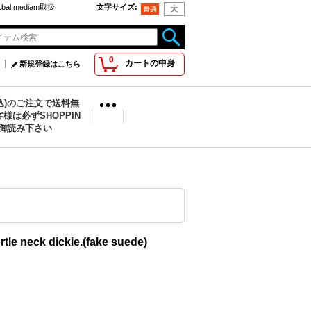
bal.mediam取扱
文字サイズ
:
0
カートの中身
新規登録はこちら
税込)のご注文で送料無
様は必ずSHOPPIN
を御読み下さい
le neck dickie.(fake suede)