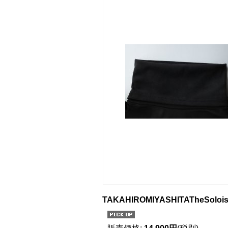
TAKAHIROMIYASHITATheSoloist. t