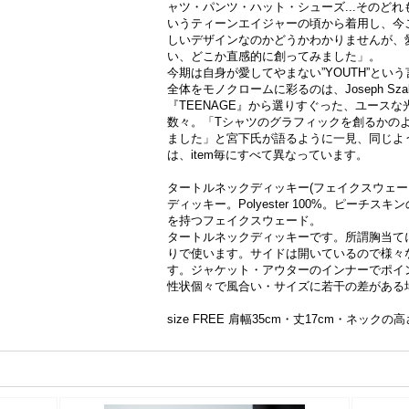
ャツ・パンツ・ハット・シューズ...そのど
いうティーンエイジャーの頃から着用し、今
しいデザインなのかどうかわかりませんが、
い、どこか直感的に創ってみました」。
今期は自身が愛してやまない”YOUTH”と
全体をモノクロームに彩るのは、Joseph S
『TEENAGE』から選りすぐった、ユース
数々。「Tシャツのグラフィックを創るかの
ました」と宮下氏が語るように一見、同じよ
は、item毎にすべて異なっています。
タートルネックディッキー(フェイクスウェー
ディッキー。Polyester 100%。ピーチ
を持つフェイクスウェード。
タートルネックディッキーです。所謂胸当て
りで使います。サイドは開いているので様々
す。ジャケット・アウターのインナーでポイン
性状個々で風合い・サイズに若干の差がある
size FREE 肩幅35cm・丈17cm・ネックの高