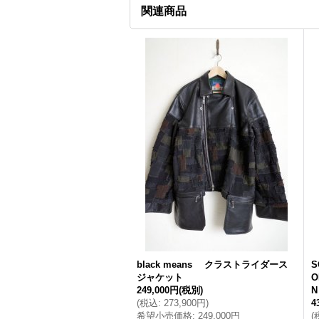
関連商品
black means クラストライダース
S
ジャケット
O
249,000円
(税別)
N
(
税込
:
273,900円
)
4
希望小売価格
:
249,000円
(