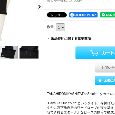
希望小売価格
:
14,900円
Facebookでシェア
数量
:
返品特約に関する重要事項
お問い合
TAKAHIROMIYASHITATheSoloist. 
”Days Of Our Youth”というタイト
やかに宮下氏自身のワードローブの礎を築き上げてきた”
容でき得るエターナルなピースの数々で構成