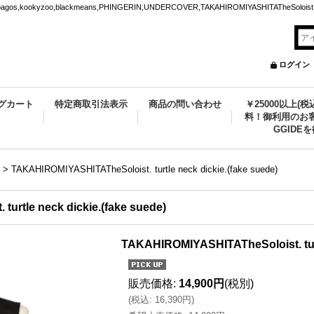
ookyzoo,blackmeans,PHINGERIN,UNDERCOVER,TAKAHIROMIYASHITATheSoloist.
ログイン
グカート
特定商取引法表示
商品の問い合わせ
￥25000以上(
料！御利用のお客
GGIDE
>
TAKAHIROMIYASHITATheSoloist. turtle neck dickie.(fake suede)
urtle neck dickie.(fake suede)
TAKAHIROMIYASHITATheSoloist. turt
販売価格
:
14,900円
(税別)
(
税込
:
16,390円
)