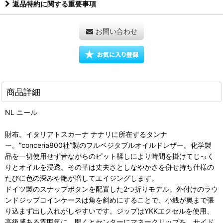
返品特約に関する重要事項
お問い合わせ
商品詳細
NL ニール
財布。イタリアトスカーナ ナナリに所在するタンナ
ー。”conceria800社”製のフルベジタブルオイルドレザー。化学製
品を一切使用せず昔ながらのピット鞣しにより時間を掛けてじっく
りとオイルを浸透。その革は丈夫さとしなやかさを併せ持ち仕様の
たびに色の深みや艶が増してエイジングします。
ドイツ製のスナップボタンを配置した2つ折りモデル。外付けのラウ
ンドジップコインケースは角を斜めにすることで、小銭が奥まで張
り込まず出し入れがしやすいです。ジップはYKKエクセルを使用、
高級感ある雰囲気に。開くとセンターにマネークリップを。サイド