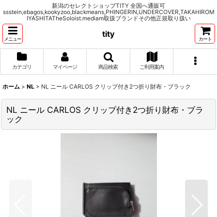
新潟のセレクトショップTITY 全国へ通販可
ssstein,ebagos,kookyzoo,blackmeans,PHINGERIN,UNDERCOVER,TAKAHIROM
IYASHITATheSoloist.mediam取扱ブランドその他正規取り扱い
tity
メニュー
カート
カテゴリ
マイページ
商品検索
ご利用案内
ホーム
>
NL
>
NL ニール CARLOS クリップ付き2つ折り財布・ブラック
NL ニール CARLOS クリップ付き2つ折り財布・ブラ
ック