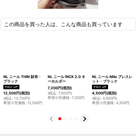
この商品を買った人は、こんな商品も買っています
NL ニール THIN 財布・
NL ニール RICK 2.0 キ
NL ニール Milo ブレスレ
ブラック
ーホルダー
ット・ブラック
7,200
円
(税別)
(
税込
:
7,920
円
)
12,500
円
(税別)
4,500
円
(税別)
希望小売価格
:
7,200
円
(
税込
:
13,750
円
)
(
税込
:
4,950
円
)
希望小売価格
:
12,500
円
希望小売価格
:
4,500
円