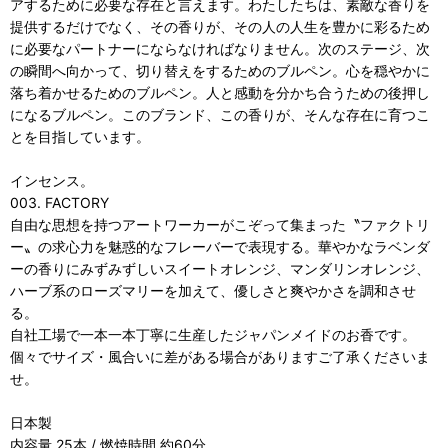
アするために必要な存在と言えます。わたしたちは、素敵な香りを
提供するだけでなく、その香りが、その人の人生を豊かに彩るため
に必要なパートナーにならなければなりません。次のステージ、次
の瞬間へ向かって、切り替えをするためのブルペン。心を穏やかに
落ち着かせるためのブルペン。人と感動を分かち合うための後押し
になるブルペン。このブランド、この香りが、そんな存在に育つこ
とを目指しています。
インセンス。
003. FACTORY
自由な思想を持つアートワーカーがこぞって集まった〝ファクトリ
ー〟の求心力を魅惑的なフレーバーで表現する。華やかなラベンダ
ーの香りにみずみずしいスイートオレンジ、マンダリンオレンジ、
ハーブ系のローズマリーを加えて、優しさと爽やかさを調和させ
る。
自社工場で一本一本丁寧に生産したジャパンメイドのお香です。
個々でサイズ・風合いに差がある場合がありますご了承くださいま
せ。
日本製
内容量 25本 / 燃焼時間 約60分