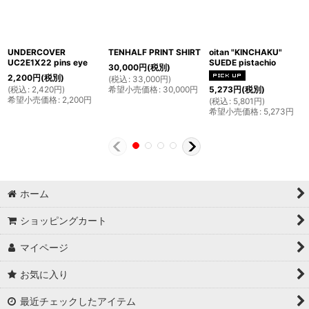
UNDERCOVER
TENHALF PRINT SHIRT
oitan "KINCHAKU"
UC2E1X22 pins eye
SUEDE pistachio
30,000
円
(税別)
2,200
円
(税別)
(
税込
:
33,000
円
)
(
税込
:
2,420
円
)
希望小売価格
:
30,000
円
5,273
円
(税別)
希望小売価格
:
2,200
円
(
税込
:
5,801
円
)
希望小売価格
:
5,273
円
ホーム
ショッピングカート
マイページ
お気に入り
最近チェックしたアイテム