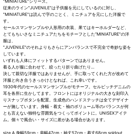
"MINIATURE"シリーズ。
従来のライン"JUVENILE"は子供服を元にしているのに対し、
"MINIATURE"は読んで字のごとく、ミニチュアを元にした洋服で
す。
セールスマンサンプルや人形用の衣装、果てはキーホルダーなど、
とてもちいさなミニチュアたちをモチーフとした”MINIATURE"の洋
服は、
"JUVENILE"のそれよりもさらにアンバランスで不完全で奇妙な姿を
しています。
いずれも人体にフィットするパターンではありません。
着る人が服に合わせて、絞ったり折り曲げたり…
決して親切な洋服ではありませんが、手に取ってくれた方が改めて
洋服と向き合うきっかけとなれば、これ幸いです。
1930年代のセールスマンサンプルがモチーフ。セルビッチデニムの
耳を各所に生かしてます。フロントにはオリジナルの大きな刻印入
りスナップボタンを配置。生成色のハンドステッチは全てデザイナ
ーが施しています。身幅・着丈・袖のボリューム等のバランスが何
とも言えない独特な雰囲気をつくってポイントに。UNISEXアイテ
ム。個々で風合い・サイズに差がある場合があります。
size A 身幅59cm・肩幅47cm・袖丈57cm・着丈68cm soldout