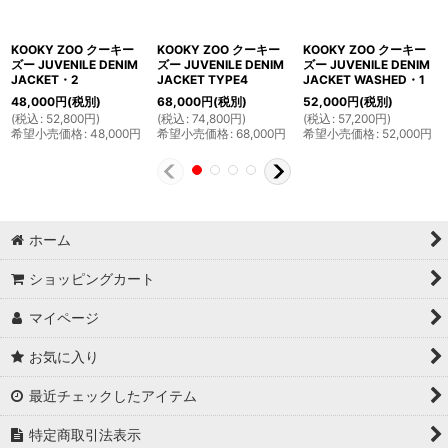
KOOKY ZOO クーキー
KOOKY ZOO クーキー
KOOKY ZOO クーキー
ズー JUVENILE DENIM
ズー JUVENILE DENIM
ズー JUVENILE DENIM
JACKET・2
JACKET TYPE4
JACKET WASHED・1
48,000
円
(税別)
68,000
円
(税別)
52,000
円
(税別)
(
税込
:
52,800
円
)
(
税込
:
74,800
円
)
(
税込
:
57,200
円
)
希望小売価格
:
48,000
円
希望小売価格
:
68,000
円
希望小売価格
:
52,000
円
ホーム
ショッピングカート
マイページ
お気に入り
最近チェックしたアイテム
特定商取引法表示