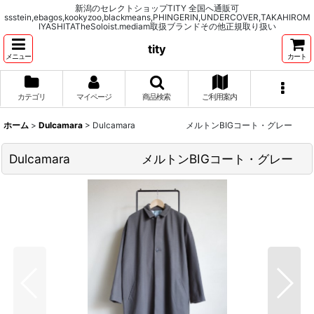
新潟のセレクトショップTITY 全国へ通販可
ssstein,ebagos,kookyzoo,blackmeans,PHINGERIN,UNDERCOVER,TAKAHIROM
IYASHITATheSoloist.mediam取扱ブランドその他正規取り扱い
tity
メニュー
カート
カテゴリ
マイページ
商品検索
ご利用案内
ホーム
>
Dulcamara
>
Dulcamara メルトンBIGコート・グレー
Dulcamara メルトンBIGコート・グレー