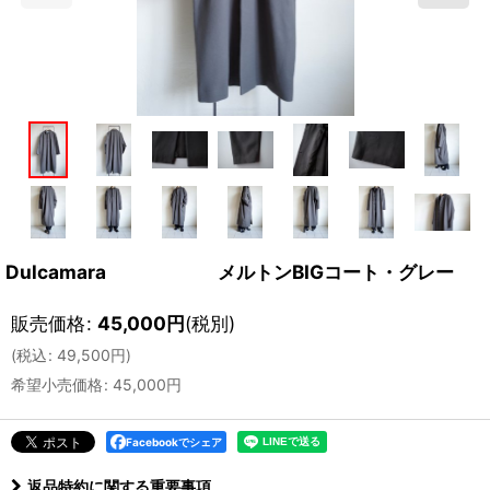
Dulcamara メルトンBIGコート・グレー
販売価格
:
45,000
円
(税別)
(
税込
:
49,500
円
)
希望小売価格
:
45,000
円
Facebookでシェア
返品特約に関する重要事項