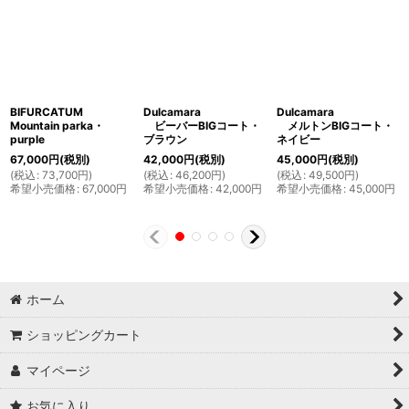
BIFURCATUM
Dulcamara
Dulcamara
Mountain parka・
ビーバーBIGコート・
メルトンBIGコート・
purple
ブラウン
ネイビー
67,000
円
(税別)
42,000
円
(税別)
45,000
円
(税別)
(
税込
:
73,700
円
)
(
税込
:
46,200
円
)
(
税込
:
49,500
円
)
希望小売価格
:
67,000
円
希望小売価格
:
42,000
円
希望小売価格
:
45,000
円
ホーム
ショッピングカート
マイページ
お気に入り