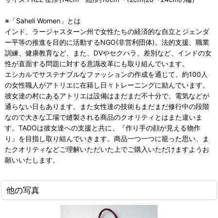
※「Saheli Women」とは
インド、ラージャスターン州で女性たちの経済的な自立とジェンダ
ー平等の推進を目的に活動するNGO(非営利団体)。法的支援、職業
訓練、健康教育など、また、DVやセクハラ、差別など、インドの女
性が直面する問題に対する意識改革にも取り組んでいます。
エシカルでサステナブルなファッションの作成を通じて、約100人
の女性職人がアトリエに在籍し日々トレーニングに励んでいます。
彼女達の村にあるアトリエは設備はまだまだ不十分で、電気などが
通らない日もあります。また女性達の技術もまだまだ修行中の段階
なので大きな工場で縫製される商品のクオリティとはまた違いま
す。TADOは彼女達への支援と共に、『作り手の顔が見える物作
り』を目指し取り組んでいきます。商品一つ一つに籠った思い、ま
たクオリティなどご理解いただいた上でご購入いただけますようお
願いいたします。
他の写真