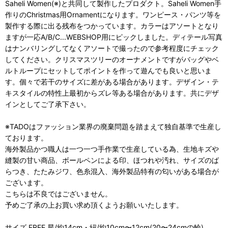
Saheli Women(※)と共同して製作したプロダクト。Saheli Women手
作りのChristmas用Ornamentになります。ワンピース・パンツ等を
製作する際に出る残布をつかっています。カラーはアソートとなり
ますが一応A/B/C...WEBSHOP用にピックしました。ディテール写真
はナンバリングしてなくアソートで撮ったので参考程度にチェック
してください。クリスマスツリーのオーナメントですがバッグやベ
ルトループにセットしてポイントを作って遊んでも良いと思いま
す。個々で若干のサイズに差がある場合があります。デザイン・テ
キスタイルの特性上最初からズレ等ある場合があります。共にデザ
インとしてご了承下さい。
※TADOはファッション業界の廃棄問題を踏まえて独自基準で生産し
ております。
海外製品かつ職人は一つ一つ手作業で生産している為、生地キズや
縫製の甘い商品、ボールペンによる印、ほつれや汚れ、サイズのば
らつき、たたみジワ、色糸混入、海外製品特有の匂いがある場合が
ございます。
こちらは不良ではございません。
予めご了承の上お買い求め頂くようお願いいたします。
サイズ FREE 星/約14cm・紐/約10cm〜12cm(20〜24cmの輪)