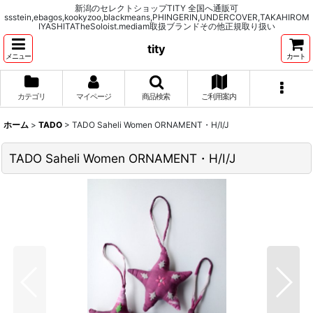
新潟のセレクトショップTITY 全国へ通販可
ssstein,ebagos,kookyzoo,blackmeans,PHINGERIN,UNDERCOVER,TAKAHIROM
IYASHITATheSoloist.mediam取扱ブランドその他正規取り扱い
tity
メニュー
カート
カテゴリ
マイページ
商品検索
ご利用案内
ホーム
>
TADO
>
TADO Saheli Women ORNAMENT・H/I/J
TADO Saheli Women ORNAMENT・H/I/J