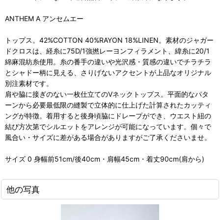
ANTHEM A アンセムエー
トップス。42%COTTON 40%RAYON 18%LINEN。素材のジャガー
ドクロスは、経糸に75D/1強撚レーヨンフィラメント、緯糸に20/1
綿麻混紡糸使用。糸の番手の違いや光沢感・質感の違いでチラチラ
とシャドー柄に見える、さりげないアクセントが上品なオリジナル
別注素材です。
肩や脇に接ぎのない一枚仕立てのVネックトップス。平面的なパタ
ーンから必要最低限の縫製で立体的に仕上げた計算されたカッティ
ングが特徴。着用すると後身頃脇にドレープができ、ウエスト紐の
結び方次第でシルエットをアレンジが可能になっています。個々で
風合い・サイズに差がある場合がありますがご了承くださいませ。
サイズ 0 身幅前51cm/後40cm・肩幅45cm・着丈90cm(肩から)
他の写真