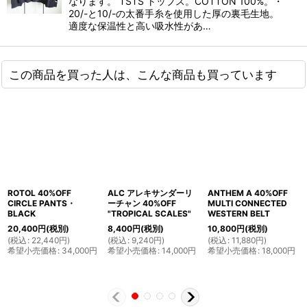
なります。 TSTS トップス。COTTON 100%。・
20/-と10/-の太番手糸を使用した厚の裏毛生地。
適度な保温性と高い吸水性があ…
この商品を買った人は、こんな商品も買っています
ROTOL 40%OFF
ALC アレキサンダーリ
ANTHEM A 40%OFF
CIRCLE PANTS・
ーチャン 40%OFF
MULTI CONNECTED
BLACK
"TROPICAL SCALES"
WESTERN BELT
20,400
円
(税別)
8,400
円
(税別)
10,800
円
(税別)
(
税込
:
22,440
円
)
(
税込
:
9,240
円
)
(
税込
:
11,880
円
)
希望小売価格
:
34,000
円
希望小売価格
:
14,000
円
希望小売価格
:
18,000
円