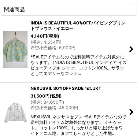
関連商品
INDIA IS BEAUTIFUL 40%OFFパイピングプリン
トブラウス・イエロー
4,140
円
(税別)
(
税込
:
4,554
円
)
希望小売価格
:
6,900
円
*SALEアイテムなので送料無料アイテム対象外に
なります。 INDIA IS BEAUTIFUL インディア イズ
ビューティフル シャツ。コットン100%。サラッ
としてエアリーなコット…
NEXUSVII. 30%OFF SADE 1st. JKT
31,500
円
(税別)
(
税込
:
34,650
円
)
希望小売価格
:
45,000
円
NEXUSVII. ネクサスセブン *SALEアイテムなので
送料無料アイテム対象外になります。 ジャケッ
ト。コットン100%。しっかりと織り上げたホワ
イトデニム地。タフでしっかりとした生地…