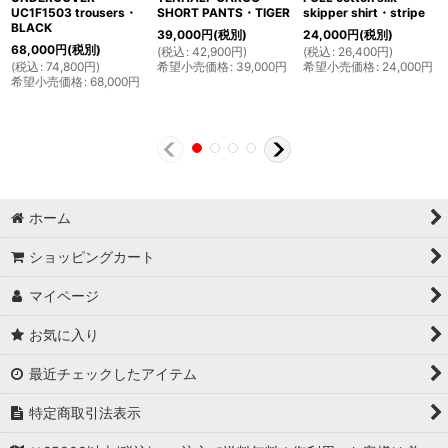
UC1F1503 trousers・
SHORT PANTS・TIGER
skipper shirt・stripe
BLACK
39,000
円
(税別)
24,000
円
(税別)
68,000
円
(税別)
(
税込
:
42,900
円
)
(
税込
:
26,400
円
)
(
税込
:
74,800
円
)
希望小売価格
:
39,000
円
希望小売価格
:
24,000
円
希望小売価格
:
68,000
円
ホーム
ショッピングカート
マイページ
お気に入り
最近チェックしたアイテム
特定商取引法表示