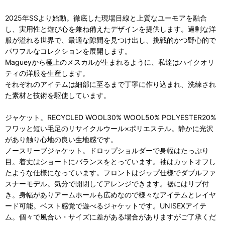
2025年SSより始動。徹底した現場目線と上質なユーモアを融合
し、実用性と遊び心を兼ね備えたデザインを提供します。過剰な洋
服が溢れる世界で、最適な隙間を見つけ出し、挑戦的かつ野心的で
パワフルなコレクションを展開します。
Magueyから極上のメスカルが生まれるように、私達はハイクオリ
ティの洋服を生産します。
それぞれのアイテムは細部に至るまで丁寧に作り込まれ、洗練され
た素材と技術を駆使しています。
ジャケット。RECYCLED WOOL30% WOOL50% POLYESTER20%
フワッと短い毛足のリサイクルウール×ポリエステル。静かに光沢
があり触り心地の良い生地感です。
ノースリーブジャケット。ドロップショルダーで身幅はたっぷり
目。着丈はショートにバランスをとっています。袖はカットオフし
たような仕様になっています。フロントはジップ仕様でダブルファ
スナーモデル。気分で開閉してアレンジできます。裾にはリブ付
き。身幅がありアームホールも広めなので様々なアイテムとレイヤ
ード可能。ベスト感覚で遊べるジャケットです。UNISEXアイテ
ム。個々で風合い・サイズに差がある場合がありますがご了承くだ