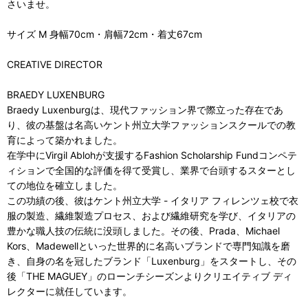
さいませ。
サイズ M 身幅70cm・肩幅72cm・着丈67cm
CREATIVE DIRECTOR
BRAEDY LUXENBURG
Braedy Luxenburgは、現代ファッション界で際立った存在であ
り、彼の基盤は名高いケント州立大学ファッションスクールでの教
育によって築かれました。
在学中にVirgil Ablohが支援するFashion Scholarship Fundコンペテ
ィションで全国的な評価を得て受賞し、業界で台頭するスターとし
ての地位を確立しました。
この功績の後、彼はケント州立大学 - イタリア フィレンツェ校で衣
服の製造、繊維製造プロセス、および繊維研究を学び、イタリアの
豊かな職人技の伝統に没頭しました。その後、Prada、Michael
Kors、Madewellといった世界的に名高いブランドで専門知識を磨
き、自身の名を冠したブランド「Luxenburg」をスタートし、その
後「THE MAGUEY」のローンチシーズンよりクリエイティブ ディ
レクターに就任しています。