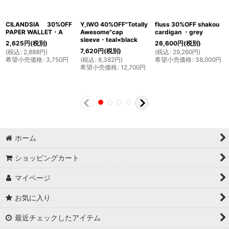
CILANDSIA 30%OFF
Y,IWO 40%OFF"Totally
fluss 30%OFF shakou
PAPER WALLET・A
Awesome"cap
cardigan ・grey
sleeve・teal×black
2,625
円
(税別)
26,600
円
(税別)
7,620
円
(税別)
(
税込
:
2,888
円
)
(
税込
:
29,260
円
)
希望小売価格
:
3,750
円
(
税込
:
8,382
円
)
希望小売価格
:
38,000
円
希望小売価格
:
12,700
円
ホーム
ショッピングカート
マイページ
お気に入り
最近チェックしたアイテム