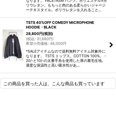
なります。 FACETASM パンツ。ポリエステル×ポ
リウレタン。もちっと肉のある柔らかいジャージ
ーテキスタイル。ポリウレタンを入れること…
TSTS 40%OFF COMEDY MICROPHONE
HOODIE・BLACK
28,800
円
(税別)
(
税込
:
31,680
円
)
希望小売価格
:
48,000
円
*SALEアイテムなので送料無料アイテム対象外に
なります。 TSTS トップス。COTTON 100%。・
20/-と10/-の太番手糸を使用した厚の裏毛生地。
適度な保温性と高い吸水性があ…
この商品を買った人は、こんな商品も買っています