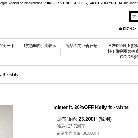
ookyzoo,blackmeans,PHINGERIN,UNDERCOVER,TAKAHIROMIYASHITATheSoloist.
ログイン
グカート
特定商取引法表示
商品の問い合わせ
￥25000以上(
料！御利用のお客
GGIDE
y-ft・white
mister it. 30%OFF Kelly-ft・white
販売価格
:
25,200円
(税別)
(
税込
:
27,720円
)
希望小売価格
:
36,000円