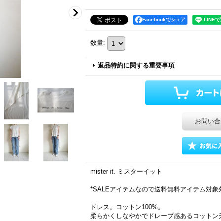
Facebookでシェア
数量
:
返品特約に関する重要事項
お問い合
mister it. ミスターイット
*SALEアイテムなので送料無料アイテム対
ドレス。コットン100%。
柔らかくしなやかでドレープ感あるコットン