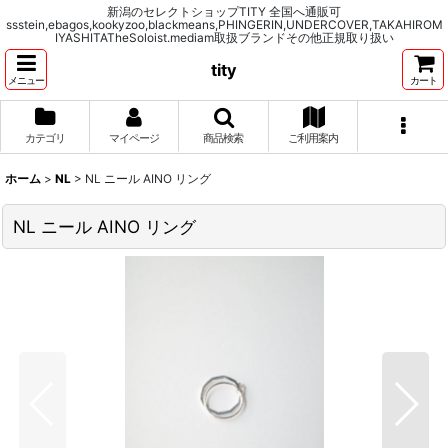
新潟のセレクトショップTITY 全国へ通販可
ssstein,ebagos,kookyzoo,blackmeans,PHINGERIN,UNDERCOVER,TAKAHIROM
IYASHITATheSoloist.mediam取扱ブランドその他正規取り扱い
tity
メニュー
カート
カテゴリ
マイページ
商品検索
ご利用案内
ホーム
>
NL
>
NL ニール AINO リング
NL ニール AINO リング