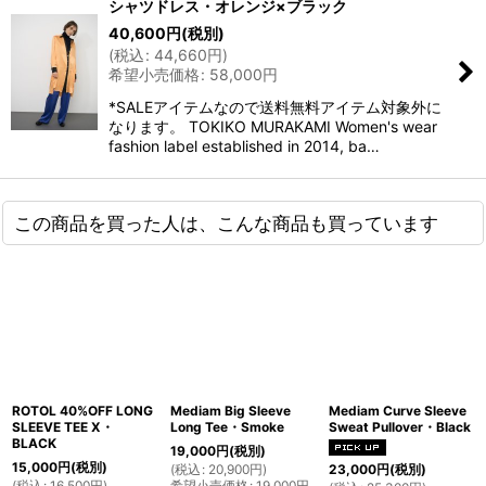
シャツドレス・オレンジ×ブラック
40,600
円
(税別)
(
税込
:
44,660
円
)
希望小売価格
:
58,000
円
*SALEアイテムなので送料無料アイテム対象外に
なります。 TOKIKO MURAKAMI Women's wear
fashion label established in 2014, ba…
この商品を買った人は、こんな商品も買っています
ROTOL 40%OFF LONG
Mediam Big Sleeve
Mediam Curve Sleeve
SLEEVE TEE X・
Long Tee・Smoke
Sweat Pullover・Black
BLACK
19,000
円
(税別)
15,000
円
(税別)
(
税込
:
20,900
円
)
23,000
円
(税別)
(
税込
:
16,500
円
)
希望小売価格
:
19,000
円