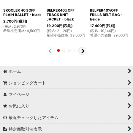
SKOOLER 40%OFF
BELPER40%OFF
BELPER40%OFF
PLAIN BALLET・black
TRACK KNIT
FRILLS BELT BAG・
JACKET・black
beige
2,700
円
(税別)
19,200
円
(税別)
17,400
円
(税別)
(
税込
:
2,970
円
)
希望小売価格
:
4,500
円
(
税込
:
21,120
円
)
(
税込
:
19,140
円
)
希望小売価格
:
32,000
円
希望小売価格
:
29,000
円
ホーム
ショッピングカート
マイページ
お気に入り
最近チェックしたアイテム
特定商取引法表示