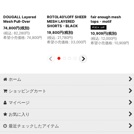
DOUGALL Layered
ROTOL40%OFF SHEER
fair enough mesh
Mesh Pull-Over
MESH LAYERED
tops・motif
SHORTS・BLACK
74,800
円
(税別)
19,800
円
(税別)
(
税込
:
82,280
円
)
10,909
円
(税別)
希望小売価格
:
74,800
円
(
税込
:
21,780
円
)
(
税込
:
12,000
円
)
希望小売価格
:
33,000
円
希望小売価格
:
10,909
円
ホーム
ショッピングカート
マイページ
お気に入り
最近チェックしたアイテム