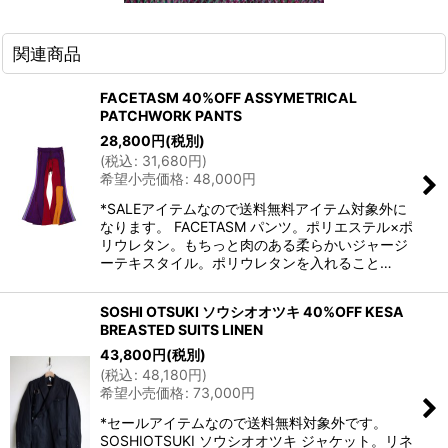
関連商品
FACETASM 40%OFF ASSYMETRICAL
PATCHWORK PANTS
28,800
円
(税別)
(
税込
:
31,680
円
)
希望小売価格
:
48,000
円
*SALEアイテムなので送料無料アイテム対象外に
なります。 FACETASM パンツ。ポリエステル×ポ
リウレタン。もちっと肉のある柔らかいジャージ
ーテキスタイル。ポリウレタンを入れること…
SOSHI OTSUKI ソウシオオツキ 40%OFF KESA
BREASTED SUITS LINEN
43,800
円
(税別)
(
税込
:
48,180
円
)
希望小売価格
:
73,000
円
*セールアイテムなので送料無料対象外です。
SOSHIOTSUKI ソウシオオツキ ジャケット。リネ