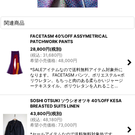
関連商品
FACETASM 40%OFF ASSYMETRICAL
PATCHWORK PANTS
28,800
円
(税別)
(
税込
:
31,680
円
)
希望小売価格
:
48,000
円
*SALEアイテムなので送料無料アイテム対象外に
なります。 FACETASM パンツ。ポリエステル×ポ
リウレタン。もちっと肉のある柔らかいジャージ
ーテキスタイル。ポリウレタンを入れること…
SOSHI OTSUKI ソウシオオツキ 40%OFF KESA
BREASTED SUITS LINEN
43,800
円
(税別)
(
税込
:
48,180
円
)
希望小売価格
:
73,000
円
*セールアイテムなので送料無料対象外です。