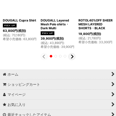
DOUGALL Cupra Shirt
DOUGALL Layered
ROTOL40%OFF SHEER
Mesh Polo shirts・
MESH LAYERED
Dark Multi
SHORTS・BLACK
63,800
円
(税別)
19,800
円
(税別)
(
税込
:
70,180
円
)
(
税込
:
21,780
円
)
39,900
円
(税別)
希望小売価格
:
63,800
円
希望小売価格
:
33,000
円
(
税込
:
43,890
円
)
希望小売価格
:
39,900
円
ホーム
ショッピングカート
マイページ
お気に入り
最近チェックしたアイテム