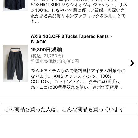
SOSHIOTSUKI ソウシオオツキ ジャケット。リネ
ン100％。しなやかで肌に優しい質感、奥深い光
沢がある高品質リネンファブリックを採用。とて
も…
AXIS 40%OFF 3 Tucks Tapered Pants・
BLACK
19,800
円
(税別)
(
税込
:
21,780
円
)
希望小売価格
:
33,000
円
*SALEアイテムなので送料無料アイテム対象外に
なります。 AXIS アクシス パンツ。100%
COTTON。コットンツイル。タテに40番手双
糸・ヨコに30番手双糸を使い、遠州で高密度…
この商品を買った人は、こんな商品も買っています