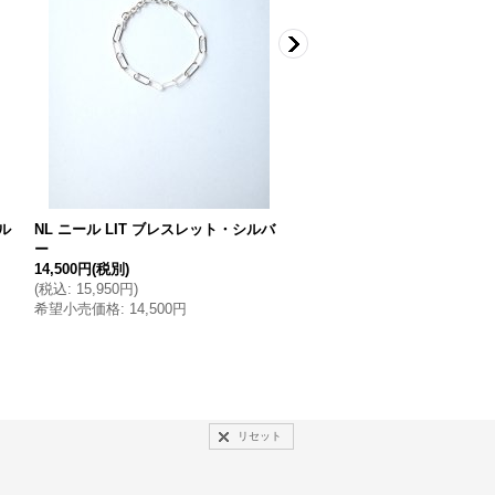
ル
NL ニール LIT ブレスレット・シルバ
NL ニール TITA ネックレス・t
ー
14,500円
(税別)
7,200円
(税別)
(
税込
:
15,950円
)
(
税込
:
7,920円
)
希望小売価格
:
14,500円
希望小売価格
:
7,200円
リセット