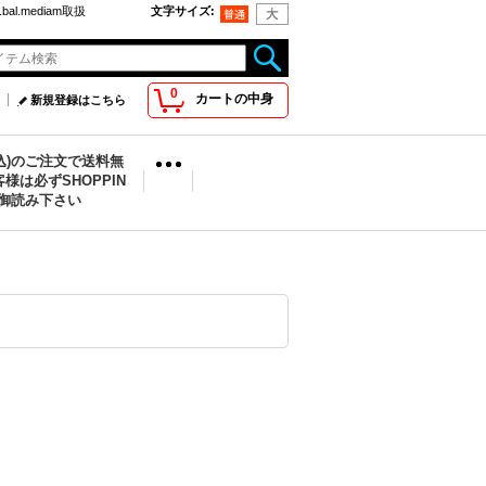
bal.mediam取扱
文字サイズ
:
0
カートの中身
新規登録はこちら
税込)のご注文で送料無
様は必ずSHOPPIN
を御読み下さい