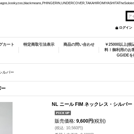
ookyzoo,blackmeans,PHINGERIN,UNDERCOVER,TAKAHIROMIYASHITATheSoloist.
ログイン
グカート
特定商取引法表示
商品の問い合わせ
￥25000以上(
料！御利用のお客
GGIDE
・シルバー
バー
NL ニール FIM ネックレス・シルバー
販売価格
:
9,600円
(税別)
(
税込
:
10,560円
)