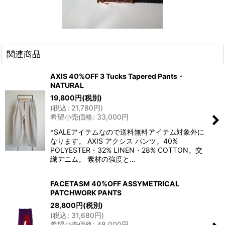
関連商品
AXIS 40%OFF 3 Tucks Tapered Pants・
NATURAL
19,800
円
(税別)
(
税込
:
21,780
円
)
希望小売価格
:
33,000
円
*SALEアイテムなので送料無料アイテム対象外に
なります。 AXIS アクシス パンツ。40%
POLYESTER・32% LINEN・28% COTTON。交
織デニム。 素材の強度と…
FACETASM 40%OFF ASSYMETRICAL
PATCHWORK PANTS
28,800
円
(税別)
(
税込
:
31,680
円
)
希望小売価格
:
48,000
円