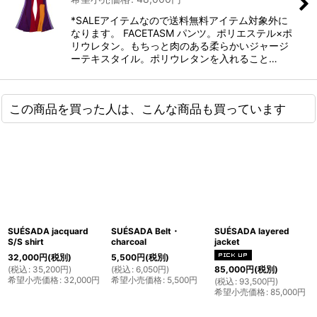
*SALEアイテムなので送料無料アイテム対象外に
なります。 FACETASM パンツ。ポリエステル×ポ
リウレタン。もちっと肉のある柔らかいジャージ
ーテキスタイル。ポリウレタンを入れること…
この商品を買った人は、こんな商品も買っています
SUÉSADA jacquard
SUÉSADA Belt・
SUÉSADA layered
S/S shirt
charcoal
jacket
32,000
円
(税別)
5,500
円
(税別)
(
税込
:
35,200
円
)
(
税込
:
6,050
円
)
85,000
円
(税別)
希望小売価格
:
32,000
円
希望小売価格
:
5,500
円
(
税込
:
93,500
円
)
希望小売価格
:
85,000
円