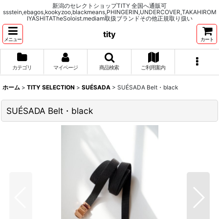
新潟のセレクトショップTITY 全国へ通販可
ssstein,ebagos,kookyzoo,blackmeans,PHINGERIN,UNDERCOVER,TAKAHIROM
IYASHITATheSoloist.mediam取扱ブランドその他正規取り扱い
tity
メニュー
カート
カテゴリ
マイページ
商品検索
ご利用案内
ホーム
>
TITY SELECTION
>
SUÉSADA
>
SUÉSADA Belt・black
SUÉSADA Belt・black