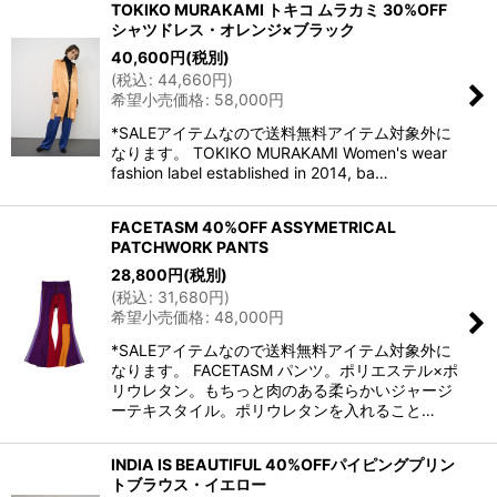
TOKIKO MURAKAMI トキコ ムラカミ 30%OFF
シャツドレス・オレンジ×ブラック
40,600
円
(税別)
(
税込
:
44,660
円
)
希望小売価格
:
58,000
円
*SALEアイテムなので送料無料アイテム対象外に
なります。 TOKIKO MURAKAMI Women's wear
fashion label established in 2014, ba…
FACETASM 40%OFF ASSYMETRICAL
PATCHWORK PANTS
28,800
円
(税別)
(
税込
:
31,680
円
)
希望小売価格
:
48,000
円
*SALEアイテムなので送料無料アイテム対象外に
なります。 FACETASM パンツ。ポリエステル×ポ
リウレタン。もちっと肉のある柔らかいジャージ
ーテキスタイル。ポリウレタンを入れること…
INDIA IS BEAUTIFUL 40%OFFパイピングプリン
トブラウス・イエロー