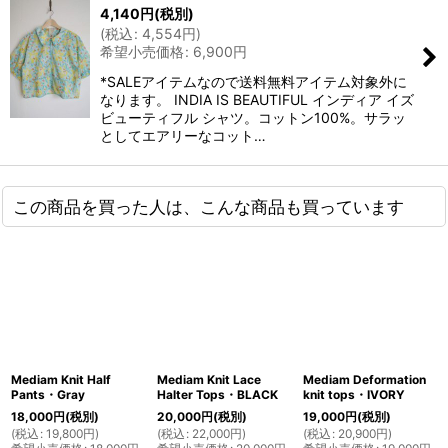
4,140
円
(税別)
(
税込
:
4,554
円
)
希望小売価格
:
6,900
円
*SALEアイテムなので送料無料アイテム対象外に
なります。 INDIA IS BEAUTIFUL インディア イズ
ビューティフル シャツ。コットン100%。サラッ
としてエアリーなコット…
この商品を買った人は、こんな商品も買っています
Mediam Knit Half
Mediam Knit Lace
Mediam Deformation
Pants・Gray
Halter Tops・BLACK
knit tops・IVORY
18,000
円
(税別)
20,000
円
(税別)
19,000
円
(税別)
(
税込
:
19,800
円
)
(
税込
:
22,000
円
)
(
税込
:
20,900
円
)