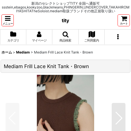
新潟のセレクトショップTITY 全国へ通販可
ssstein,ebagos,kookyzoo,blackmeans,PHINGERIN,UNDERCOVER,TAKAHIROM
IYASHITATheSoloist.mediam取扱ブランドその他正規取り扱い
tity
メニュー
カート
カテゴリ
マイページ
商品検索
ご利用案内
ホーム
>
Mediam
>
Mediam Frill Lace Knit Tank・Brown
Mediam Frill Lace Knit Tank・Brown