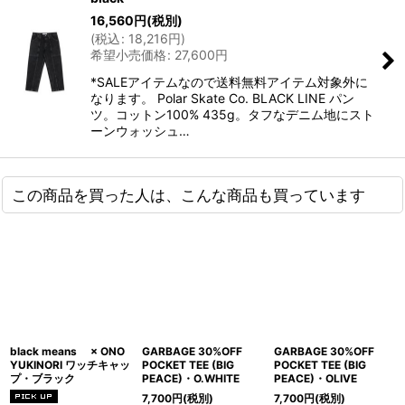
16,560
円
(税別)
(
税込
:
18,216
円
)
希望小売価格
:
27,600
円
*SALEアイテムなので送料無料アイテム対象外に
なります。 Polar Skate Co. BLACK LINE パン
ツ。コットン100% 435g。タフなデニム地にスト
ーンウォッシュ…
この商品を買った人は、こんな商品も買っています
black means × ONO
GARBAGE 30%OFF
GARBAGE 30%OFF
YUKINORI ワッチキャッ
POCKET TEE (BIG
POCKET TEE (BIG
プ・ブラック
PEACE)・O.WHITE
PEACE)・OLIVE
7,700
円
(税別)
7,700
円
(税別)