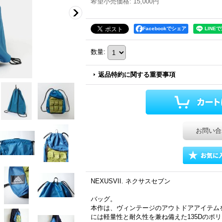
希望小売価格
:
15,000円
Facebookでシェア
数量
:
返品特約に関する重要事項
お問い合
NEXUSVII. ネクサスセブン
バッグ。
本作は、ヴィンテージのアウトドアアイテム
には軽量性と耐久性を兼ね備えた135Dのポ