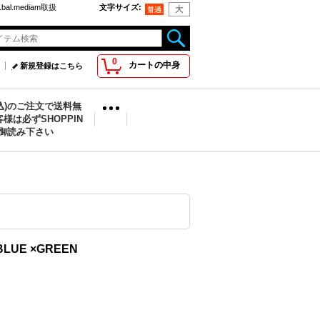
bal.mediam取扱
文字サイズ
:
0
カートの中身
新規登録はこちら
税込)のご注文で送料無
様は必ずSHOPPIN
を御読み下さい
BLUE ×GREEN