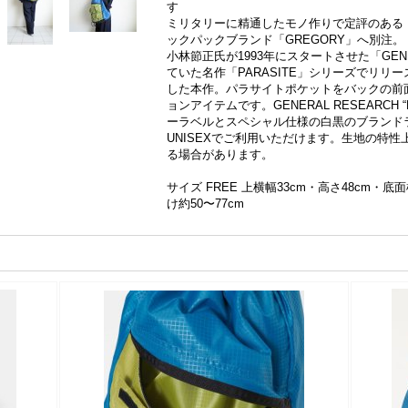
す
ミリタリーに精通したモノ作りで定評のある「N
ックパックブランド「GREGORY」へ別注。
小林節正氏が1993年にスタートさせた「GENE
ていた名作「PARASITE」シリーズでリ
した本作。パラサイトポケットをバックの前
ョンアイテムです。GENERAL RESEARCH “PA
ーラベルとスペシャル仕様の白黒のブランド
UNISEXでご利用いただけます。生地の特
る場合があります。
サイズ FREE 上横幅33cm・高さ48cm・底面
け約50〜77cm