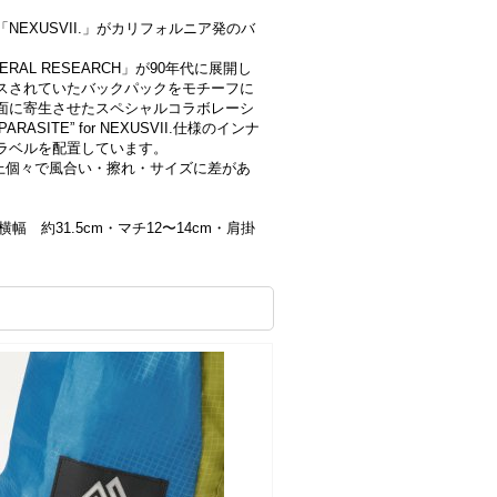
EXUSVII.」がカリフォルニア発のバ
RAL RESEARCH」が90年代に展開し
リースされていたバックパックをモチーフに
面に寄生させたスペシャルコラボレーシ
RASITE” for NEXUSVII.仕様のインナ
ラベルを配置しています。
性上個々で風合い・擦れ・サイズに差があ
横幅 約31.5cm・マチ12〜14cm・肩掛