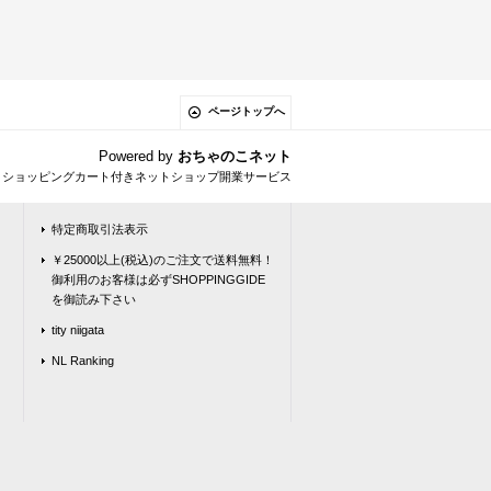
ページトップへ
Powered by
おちゃのこネット
とショッピングカート付きネットショップ開業サービス
特定商取引法表示
￥25000以上(税込)のご注文で送料無料！
御利用のお客様は必ずSHOPPINGGIDE
を御読み下さい
tity niigata
NL Ranking