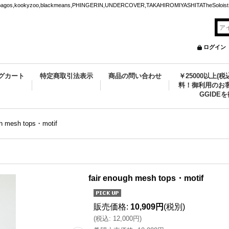
ookyzoo,blackmeans,PHINGERIN,UNDERCOVER,TAKAHIROMIYASHITATheSoloist.
ログイン
グカート
特定商取引法表示
商品の問い合わせ
￥25000以上(
料！御利用のお客
GGIDE
gh mesh tops・motif
fair enough mesh tops・motif
販売価格
:
10,909円
(税別)
(
税込
:
12,000円
)