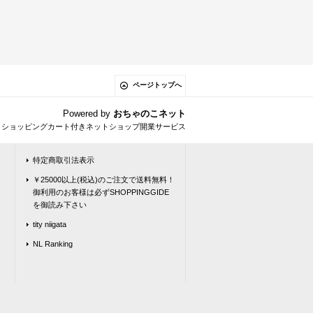
ページトップへ
Powered by
おちゃのこネット
とショッピングカート付きネットショップ開業サービス
特定商取引法表示
￥25000以上(税込)のご注文で送料無料！
御利用のお客様は必ずSHOPPINGGIDE
を御読み下さい
tity niigata
NL Ranking