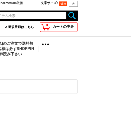
bal.mediam取扱
文字サイズ
:
0
カートの中身
新規登録はこちら
税込)のご注文で送料無
様は必ずSHOPPIN
を御読み下さい