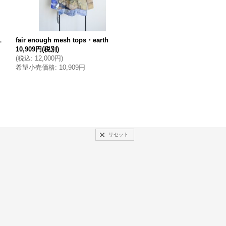
L
fair enough mesh tops・earth
oitan "KINCHAKU" MESH 
10,909円
(税別)
(
税込
:
12,000円
)
5,273円
(税別)
希望小売価格
:
10,909円
(
税込
:
5,801円
)
希望小売価格
:
5,273円
リセット