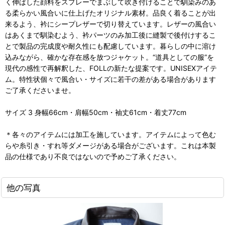
く伸ばした顔料をスプレーでまぶして吹き付けることで馴染みのあ
る柔らかい風合いに仕上げたオリジナル素材。品良く着ることが出
来るよう、衿にシープレザーで切り替えています。レザーの風合い
はあくまで馴染むよう、衿パーツのみ加工後に縫製で後付けするこ
とで製品の完成度や耐久性にも配慮しています。暮らしの中に溶け
込みながら、確かな存在感を放つジャケット。“道具としての服”を
現代の感性で再解釈した、FOLLの新たな提案です。UNISEXアイテ
ム。特性状個々で風合い・サイズに若干の差がある場合があります
ご了承くださいませ。
サイズ 3 身幅66cm・肩幅50cm・袖丈61cm・着丈77cm
＊各々のアイテムには加工を施しています。アイテムによって色む
らや糸引き・すれ等ダメージがある場合がございます。これは本製
品の仕様であり不良ではないので予めご了承ください。
他の写真