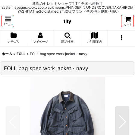
新潟のセレクトショップTITY 全国へ通販可
ssstein,ebagos,kookyzoo,blackmeans,PHINGERIN,UNDERCOVER,TAKAHIROM
IYASHITATheSoloist.mediam取扱ブランドその他正規取り扱い
tity
メニュー
カート
カテゴリ
マイページ
商品検索
ご利用案内
ホーム
>
FOLL
>
FOLL bag spec work jacket・navy
FOLL bag spec work jacket・navy