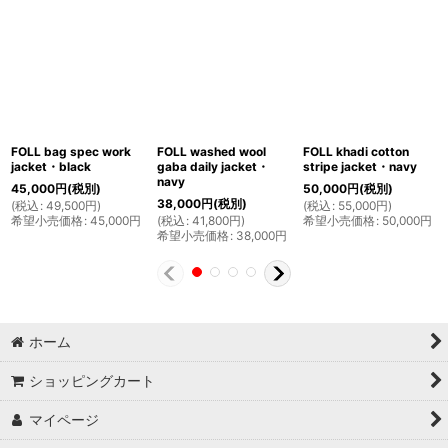
FOLL bag spec work
FOLL washed wool
FOLL khadi cotton
jacket・black
gaba daily jacket・
stripe jacket・navy
navy
45,000
円
(税別)
50,000
円
(税別)
38,000
円
(税別)
(
税込
:
49,500
円
)
(
税込
:
55,000
円
)
希望小売価格
:
45,000
円
(
税込
:
41,800
円
)
希望小売価格
:
50,000
円
希望小売価格
:
38,000
円
ホーム
ショッピングカート
マイページ