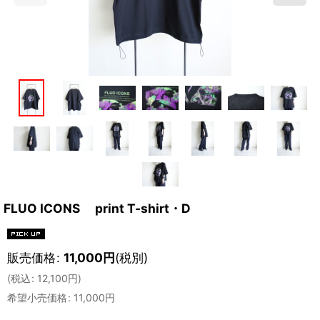
FLUO ICONS print T-shirt・D
販売価格
:
11,000
円
(税別)
(
税込
:
12,100
円
)
希望小売価格
:
11,000
円