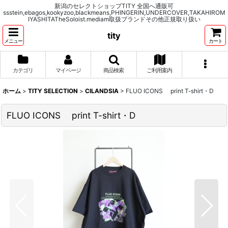
新潟のセレクトショップTITY 全国へ通販可
ssstein,ebagos,kookyzoo,blackmeans,PHINGERIN,UNDERCOVER,TAKAHIROM
IYASHITATheSoloist.mediam取扱ブランドその他正規取り扱い
tity
メニュー
カート
カテゴリ
マイページ
商品検索
ご利用案内
ホーム
>
TITY SELECTION
>
CILANDSIA
>
FLUO ICONS print T-shirt・D
FLUO ICONS print T-shirt・D