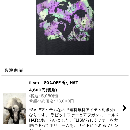
関連商品
flism 80%OFF 兎なHAT
4,600
円
(税別)
(
税込
:
5,060
円
)
希望小売価格
:
23,000
円
*SALEアイテムなので送料無料アイテム対象外に
なります。 ラビットファーとアフガンストールを
HATにあしらいました。FLISMらしくファーを大
胆に使ってボリュームを。サイドにたれるフリン