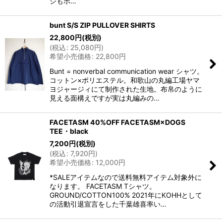
ジもポ…
bunt S/S ZIP PULLOVER SHIRTS
22,800
円
(税別)
(
税込
:
25,080
円
)
希望小売価格
:
22,800
円
Bunt = nonverbal communication wear シャツ。
コットン×ポリエステル。和歌山の丸編工場ヤマ
ヨジャージィにて制作された生地。布帛のように
見える面構えですが実は丸編みの…
FACETASM 40%OFF FACETASM×DOGS
TEE・black
7,200
円
(税別)
(
税込
:
7,920
円
)
希望小売価格
:
12,000
円
*SALEアイテムなので送料無料アイテム対象外に
なります。 FACETASM Tシャツ。
GROUND/COTTON100% 2021年にKOHHとして
の活動引退宣言をした千葉雄喜率い…