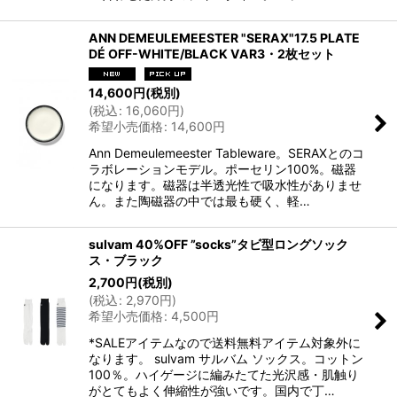
ANN DEMEULEMEESTER "SERAX"17.5 PLATE
DÉ OFF-WHITE/BLACK VAR3・2枚セット
14,600
円
(税別)
(
税込
:
16,060
円
)
希望小売価格
:
14,600
円
Ann Demeulemeester Tableware。SERAXとのコ
ラボレーションモデル。ポーセリン100%。磁器
になります。磁器は半透光性で吸水性がありませ
ん。また陶磁器の中では最も硬く、軽…
sulvam 40%OFF ”socks”タビ型ロングソック
ス・ブラック
2,700
円
(税別)
(
税込
:
2,970
円
)
希望小売価格
:
4,500
円
*SALEアイテムなので送料無料アイテム対象外に
なります。 sulvam サルバム ソックス。コットン
100％。ハイゲージに編みたてた光沢感・肌触り
がとてもよく伸縮性が強いです。国内で丁…