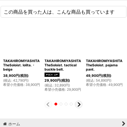
この商品を買った人は、こんな商品も買っています
TAKAHIROMIYASHITA
TAKAHIROMIYASHITA
TAKAHIROMIYASHITA
TheSoloist. lolita.・
TheSoloist. tactical
TheSoloist. pajama
beige
buckle belt.
pant.
38,900
円
(税別)
49,900
円
(税別)
(
税込
:
42,790
円
)
(
税込
:
54,890
円
)
29,900
円
(税別)
希望小売価格
:
38,900
円
希望小売価格
:
49,900
円
(
税込
:
32,890
円
)
希望小売価格
:
29,900
円
ホーム