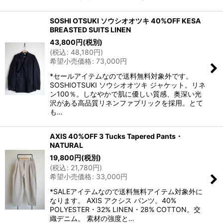
SOSHI OTSUKI ソウシオオツキ 40%OFF KESA
BREASTED SUITS LINEN
43,800
円
(税別)
(
税込
:
48,180
円
)
希望小売価格
:
73,000
円
*セールアイテムなので送料無料対象外です。
SOSHIOTSUKI ソウシオオツキ ジャケット。リネ
ン100％。しなやかで肌に優しい質感、奥深い光
沢がある高品質リネンファブリックを採用。とて
も…
AXIS 40%OFF 3 Tucks Tapered Pants・
NATURAL
19,800
円
(税別)
(
税込
:
21,780
円
)
希望小売価格
:
33,000
円
*SALEアイテムなので送料無料アイテム対象外に
なります。 AXIS アクシス パンツ。40%
POLYESTER・32% LINEN・28% COTTON。交
織デニム。 素材の強度と…