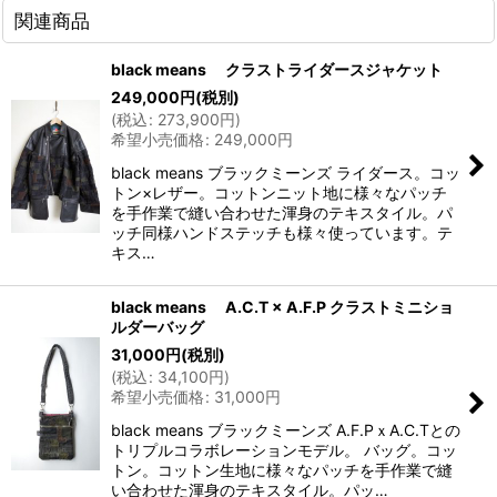
関連商品
black means クラストライダースジャケット
249,000
円
(税別)
(
税込
:
273,900
円
)
希望小売価格
:
249,000
円
black means ブラックミーンズ ライダース。コッ
トン×レザー。コットンニット地に様々なパッチ
を手作業で縫い合わせた渾身のテキスタイル。パ
ッチ同様ハンドステッチも様々使っています。テ
キス…
black means A.C.T × A.F.P クラストミニショ
ルダーバッグ
31,000
円
(税別)
(
税込
:
34,100
円
)
希望小売価格
:
31,000
円
black means ブラックミーンズ A.F.PｘA.C.Tとの
トリプルコラボレーションモデル。 バッグ。コッ
トン。コットン生地に様々なパッチを手作業で縫
い合わせた渾身のテキスタイル。パッ…