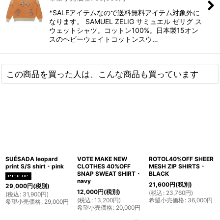
*SALEアイテムなので送料無料アイテム対象外に
なります。 SAMUEL ZELIG サミュエル ゼリグ ス
ウェットシャツ。コットン100%。日本製15オン
スのヘビーウェイトコットンスウ…
この商品を買った人は、こんな商品も買っています
SUÉSADA leopard
VOTE MAKE NEW
ROTOL40%OFF SHEER
print S/S shirt・pink
CLOTHES 40%OFF
MESH ZIP SHIRTS・
SNAP SWEAT SHIRT・
BLACK
navy
21,600
円
(税別)
29,000
円
(税別)
12,000
円
(税別)
(
税込
:
23,760
円
)
(
税込
:
31,900
円
)
(
税込
:
13,200
円
)
希望小売価格
:
36,000
円
希望小売価格
:
29,000
円
希望小売価格
:
20,000
円