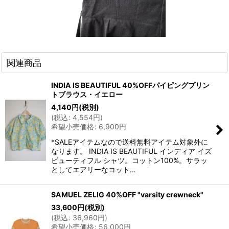
関連商品
INDIA IS BEAUTIFUL 40%OFFパイピングプリン
トブラウス・イエロー
4,140
円
(税別)
(
税込
:
4,554
円
)
希望小売価格
:
6,900
円
*SALEアイテムなので送料無料アイテム対象外に
なります。 INDIA IS BEAUTIFUL インディア イズ
ビューティフル シャツ。コットン100%。サラッ
としてエアリーなコット…
SAMUEL ZELIG 40%OFF "varsity crewneck"
33,600
円
(税別)
(
税込
:
36,960
円
)
希望小売価格
:
56,000
円