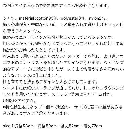
*SALEアイテムなので送料無料アイテム対象外になります。
シャツ。material :cotton95%、polyester3％、nylon2％。
触り心地が良く中肉な生地感。ラメ糸を入れて織り上げキラッと目
を奪うテキスタイル。
低めのウエストラインから切り替えが入っているシャツです。
切り替えから下は緩やかなペプラムになっており、それに対して肩
幅はだいぶゆったりとしています。
本来あまり用いられることのないバストダーツを施し、より肩とウ
エストのコントラストを意識したデザインになります。ウィメンズ
的なアプローチに挑戦しましたが、あくまでも着やすさを忘れない
ようなバランスに仕上げました。
襟も立てても決まるデザインと大きさにしています。
ウエストには細いストラップが通っており、しっかりブラウジング
しても着用いただけます。ストラップ先端に⭐️チャーム付き。
UNISEXアイテム。
※特性状生地にネップ・個々で風合い・サイズに若干の差がある場
合がありますがご了承くださいませ。
size 1 身幅58cm・肩幅59cm・袖丈52cm・着丈77cm