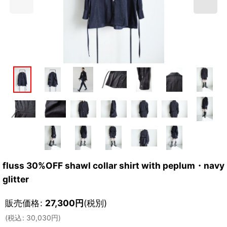
fluss 30%OFF shawl collar shirt with peplum・navy
glitter
販売価格
:
27,300
円
(税別)
(
税込
:
30,030
円
)