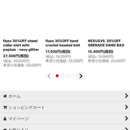
fluss 30%OFF shawl
fluss 30%OFF hand
NEXUSVII. 30%OFF
collar shirt with
crochet beaded belt
GRENADE SAND BAG
peplum・navy glitter
17,500
円
(税別)
15,400
円
(税別)
27,300
円
(税別)
(
税込
:
19,250
円
)
(
税込
:
16,940
円
)
(
税込
:
30,030
円
)
希望小売価格
:
25,000
円
希望小売価格
:
22,000
円
希望小売価格
:
39,000
円
ホーム
ショッピングカート
マイページ
お気に入り