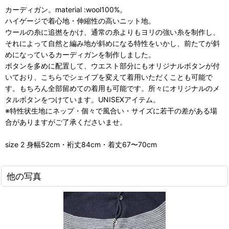
カーディガン。material :wool100%。
ハイゲージで着心地・伸縮性の高いニット地。
ウールの糸に追撚をかけ、通常の糸よりもヨリの強い糸を制作し、
それによって自然と編み地が斜めになる特性をいかし、前たてが斜
めになっているカーディガンを制作しました。
ボタンを多めに配置して、ウエスト部分にもオリジナルボタンが付
いており、こちらでシェイプを変えて着用いただくことも可能で
す。もちろん全部留めての着用も可能です。所々にオリジナルのメ
タルボタンをつけています。UNISEXアイテム。
※特性状生地にネップ・個々で風合い・サイズに若干の差がある場
合がありますがご了承くださいませ。
size 2 身幅52cm・裄丈84cm・着丈67〜70cm
他の写真