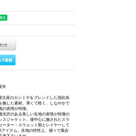
わせ
ER
料に、内蒙古産のカシミヤをブレンドした混紡糸
を施した素材。薄くて軽く、しなやかで
地の表情が特徴。
微光沢のある美しい生地の表情が特徴の
レスジャケット。後中心に施されたスラ
セーター・スウェット類とレイヤーして
EXアイテム。生地の特性上、個々で風合
了承下さいませ。