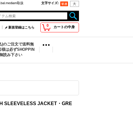
bal.mediam取扱
文字サイズ
:
0
カートの中身
新規登録はこちら
税込)のご注文で送料無
様は必ずSHOPPIN
を御読み下さい
ASH SLEEVELESS JACKET・GRE