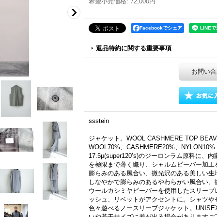
希望小売価格
:
72,000円
Facebookでシェア
返品特約に関する重要事項
お問い合
ssstein
ジャケット。WOOL CASHMERE TOP BEAV
WOOL70%、CASHMERE20%、NYLON10%
17.5μ(super120ʼs)のジーロンラム原
を極限まで薄く織り、シャルムビーバー加工
膨らみのある風合い、微光沢のある美しい生
しなやかで膨らみのあるやわらかい風合い、
ウールカシミヤビーバーを使用したスリーブ
ッシュ、リベットがアクセントに。シャツや
色々遊べるノースリーブジャケット。UNIS
いや若干サイズに差が出る場合がありますご