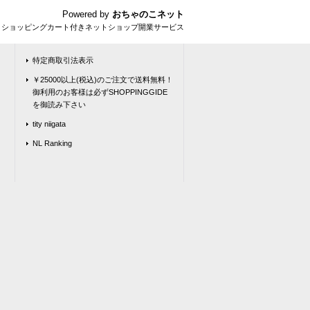
Powered by
おちゃのこネット
とショッピングカート付きネットショップ開業サービス
特定商取引法表示
￥25000以上(税込)のご注文で送料無料！
御利用のお客様は必ずSHOPPINGGIDE
を御読み下さい
tity niigata
NL Ranking