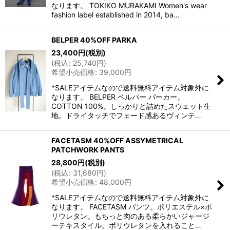
なります。 TOKIKO MURAKAMI Women's wear
fashion label established in 2014, ba…
BELPER 40%OFF PARKA
23,400
円
(税別)
(
税込
:
25,740
円
)
希望小売価格
:
39,000
円
*SALEアイテムなので送料無料アイテム対象外に
なります。 BELPER ベルパー パーカー。
COTTON 100%。しっかりと詰めたスウェット生
地。ドライタッチでフェード感あるヴィンテ…
FACETASM 40%OFF ASSYMETRICAL
PATCHWORK PANTS
28,800
円
(税別)
(
税込
:
31,680
円
)
希望小売価格
:
48,000
円
*SALEアイテムなので送料無料アイテム対象外に
なります。 FACETASM パンツ。ポリエステル×ポ
リウレタン。もちっと肉のある柔らかいジャージ
ーテキスタイル。ポリウレタンを入れること…