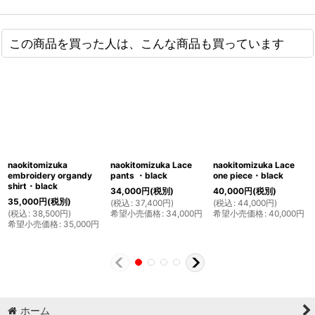
この商品を買った人は、こんな商品も買っています
naokitomizuka
naokitomizuka Lace
naokitomizuka Lace
embroidery organdy
pants ・black
one piece・black
shirt・black
34,000
円
(税別)
40,000
円
(税別)
35,000
円
(税別)
(
税込
:
37,400
円
)
(
税込
:
44,000
円
)
(
税込
:
38,500
円
)
希望小売価格
:
34,000
円
希望小売価格
:
40,000
円
希望小売価格
:
35,000
円
ホーム