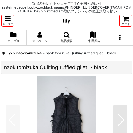
新潟のセレクトショップTITY 全国へ通販可
ssstein,ebagos,kookyzoo,blackmeans,PHINGERIN,UNDERCOVER,TAKAHIROM
IYASHITATheSoloist.mediam取扱ブランドその他正規取り扱い
tity
メニュー
カート
カテゴリ
マイページ
商品検索
ご利用案内
ホーム
>
naokitomizuka
>
naokitomizuka Quilting ruffled gilet ・black
naokitomizuka Quilting ruffled gilet ・black