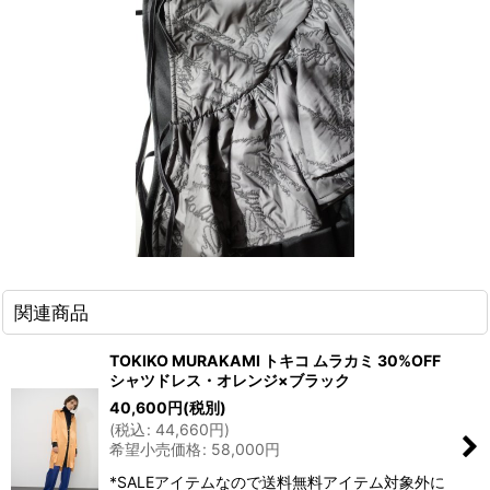
関連商品
TOKIKO MURAKAMI トキコ ムラカミ 30%OFF
シャツドレス・オレンジ×ブラック
40,600
円
(税別)
(
税込
:
44,660
円
)
希望小売価格
:
58,000
円
*SALEアイテムなので送料無料アイテム対象外に