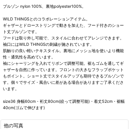
ブルゾン nylon 100%、裏地polyester100%。
WILD THINGSとのコラボレーションアイテム。
ギャザーとドローストリングで動きを加えた、フード付きのショー
ト丈ブルゾンです。
フードは取り外し可能で、スタイルに合わせてアレンジできます。
袖口にはWILD THINGSの刺繍が施されています。
肌触りの良い軽いテキスタイル。裏地にメッシュ地を使いより機能
性・通気性を高めています。
袖にシャーリングを入れてリボンで調整可能。裾もゴムを通してギ
ャザーを自然に作っています。フロントの大きなフラップポケット
もポイント。ショート丈でスタイルアップも期待できるブルゾンで
す。個々でサイズ・風合いに差がある場合がありますご了承くださ
います。
size36 身幅60cm・裄丈80cm(絞って調整可能)・着丈52cm・裾幅
40cm(ゴムで伸びます)
他の写真