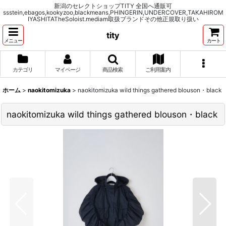
新潟のセレクトショップTITY 全国へ通販可
ssstein,ebagos,kookyzoo,blackmeans,PHINGERIN,UNDERCOVER,TAKAHIROM
IYASHITATheSoloist.mediam取扱ブランドその他正規取り扱い
tity
メニュー
カート
カテゴリ
マイページ
商品検索
ご利用案内
ホーム
>
naokitomizuka
>
naokitomizuka wild things gathered blouson・black
naokitomizuka wild things gathered blouson・black