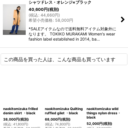
シャツドレス・オレンジ×ブラック
40,600
円
(税別)
(
税込
:
44,660
円
)
希望小売価格
:
58,000
円
*SALEアイテムなので送料無料アイテム対象外に
なります。 TOKIKO MURAKAMI Women's wear
fashion label established in 2014, ba…
この商品を買った人は、こんな商品も買っています
naokitomizuka frilled
naokitomizuka Quilting
naokitomizuka wild
denim skirt ・black
ruffled gilet ・black
things nylon dress・
black
38,000
円
(税別)
68,000
円
(税別)
52,000
円
(税別)
(
税込
:
41,800
円
)
(
税込
:
74,800
円
)