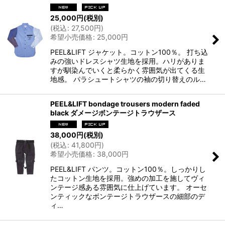
25,000
円
(税別)
(
税込
:
27,500
円
)
希望小売価格
:
25,000
円
PEEL&LIFT ジャケット。コットン100％。 打ち込
みの強いドレスシャツ生地を採用。ハリがありま
すが馴染んでいくと柔らかく雰囲気が出てくる生
地感。 パラシュートシャツの袖の切り替えのル…
PEEL&LIFT bondage trousers modern faded
black ダメージボンテージトラウザース
38,000
円
(税別)
(
税込
:
41,800
円
)
希望小売価格
:
38,000
円
PEEL&LIFT パンツ。コットン100％。しっかりし
たコットン生地を採用。強めの加工を施してヴィ
ンテージ感ある雰囲気に仕上げています。 オーセ
ンティックなボンテージトラウザースの細部のデ
ィ…