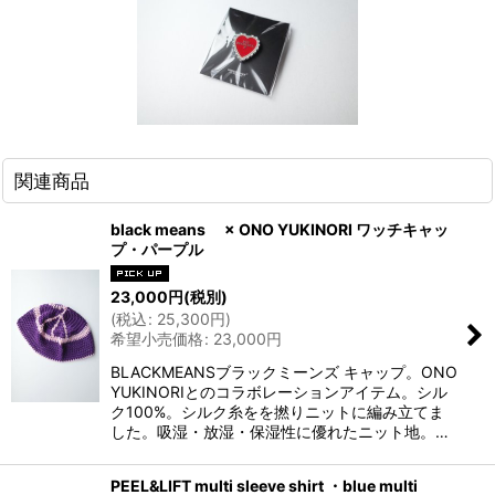
関連商品
black means × ONO YUKINORI ワッチキャッ
プ・パープル
23,000
円
(税別)
(
税込
:
25,300
円
)
希望小売価格
:
23,000
円
BLACKMEANSブラックミーンズ キャップ。ONO
YUKINORIとのコラボレーションアイテム。シル
ク100%。シルク糸をを撚りニットに編み立てま
した。吸湿・放湿・保湿性に優れたニット地。…
PEEL&LIFT multi sleeve shirt ・blue multi