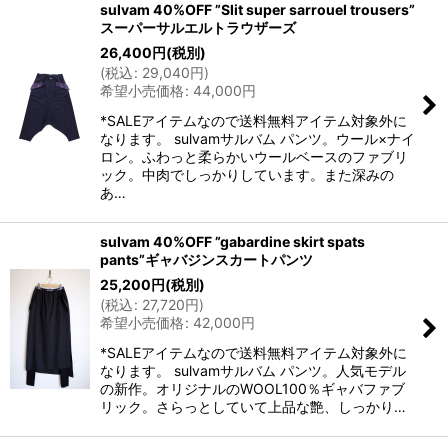
sulvam 40%OFF ”Slit super sarrouel trousers”
スーパーサルエルトラウザーズ
26,400
円
(税別)
(
税込
:
29,040
円
)
希望小売価格
:
44,000
円
*SALEアイテムなので送料無料アイテム対象外に
なります。 sulvamサルバム パンツ。ウール×ナイ
ロン。ふわっと柔らかいウールベースのファブリ
ック。中肉でしっかりしています。また深みの
あ…
sulvam 40%OFF ”gabardine skirt spats
pants”ギャバジンスカートパンツ
25,200
円
(税別)
(
税込
:
27,720
円
)
希望小売価格
:
42,000
円
*SALEアイテムなので送料無料アイテム対象外に
なります。 sulvamサルバム パンツ。人気モデル
の新作。オリジナルのWOOL100％ギャバファブ
リック。さらっとしていて上品な艶、しっかり…