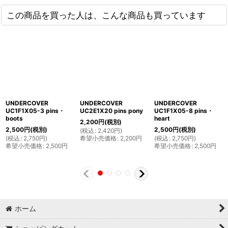
この商品を買った人は、こんな商品も買っています
UNDERCOVER
UNDERCOVER
UNDERCOVER
UC1F1X05-3 pins・
UC2E1X20 pins pony
UC1F1X05-8 pins・
boots
heart
2,200
円
(税別)
2,500
円
(税別)
2,500
円
(税別)
(
税込
:
2,420
円
)
(
税込
:
2,750
円
)
希望小売価格
:
2,200
円
(
税込
:
2,750
円
)
希望小売価格
:
2,500
円
希望小売価格
:
2,500
円
ホーム