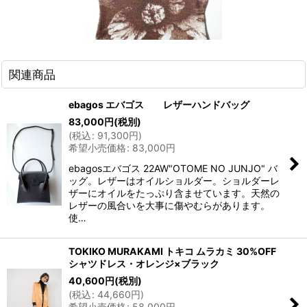
関連商品
ebagos エバゴス レザーハンドバッグ
83,000
円
(税別)
(
税込
:
91,300
円
)
希望小売価格
:
83,000
円
ebagosエバゴス 22AW"OTOME NO JUNJO" バ
ッグ。レザーはオイルショルダー。ショルダーレ
ザーにオイルをたっぷり含ませています。天然の
レザーの風合いを大事に傷やむらがあります。
使…
TOKIKO MURAKAMI トキコ ムラカミ 30%OFF
シャツドレス・オレンジ×ブラック
40,600
円
(税別)
(
税込
:
44,660
円
)
希望小売価格
:
58,000
円