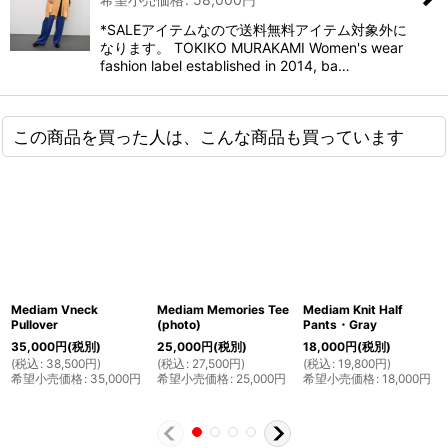
*SALEアイテムなので送料無料アイテム対象外に
なります。 TOKIKO MURAKAMI Women's wear
fashion label established in 2014, ba…
この商品を買った人は、こんな商品も買っています
Mediam Vneck
Mediam Memories Tee
Mediam Knit Half
Pullover
(photo)
Pants・Gray
35,000
円
(税別)
25,000
円
(税別)
18,000
円
(税別)
(
税込
:
38,500
円
)
(
税込
:
27,500
円
)
(
税込
:
19,800
円
)
希望小売価格
:
35,000
円
希望小売価格
:
25,000
円
希望小売価格
:
18,000
円