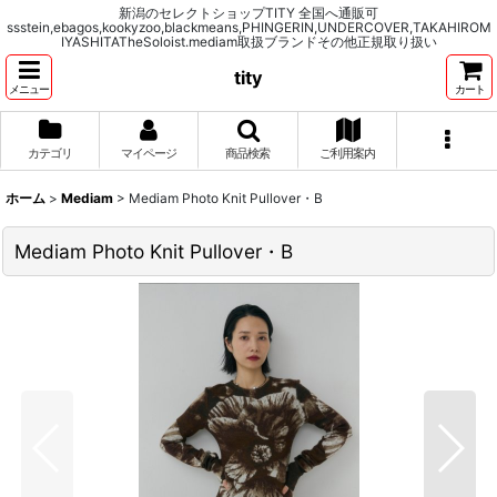
新潟のセレクトショップTITY 全国へ通販可
ssstein,ebagos,kookyzoo,blackmeans,PHINGERIN,UNDERCOVER,TAKAHIROM
IYASHITATheSoloist.mediam取扱ブランドその他正規取り扱い
tity
メニュー
カート
カテゴリ
マイページ
商品検索
ご利用案内
ホーム
>
Mediam
>
Mediam Photo Knit Pullover・B
Mediam Photo Knit Pullover・B