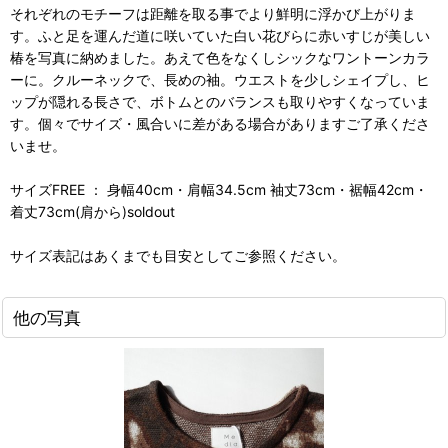
それぞれのモチーフは距離を取る事でより鮮明に浮かび上がりま
す。ふと足を運んだ道に咲いていた白い花びらに赤いすじが美しい
椿を写真に納めました。あえて色をなくしシックなワントーンカラ
ーに。クルーネックで、長めの袖。ウエストを少しシェイプし、ヒ
ップが隠れる長さで、ボトムとのバランスも取りやすくなっていま
す。個々でサイズ・風合いに差がある場合がありますご了承くださ
いませ。
サイズFREE ： 身幅40cm・肩幅34.5cm 袖丈73cm・裾幅42cm・
着丈73cm(肩から)soldout
サイズ表記はあくまでも目安としてご参照ください。
他の写真