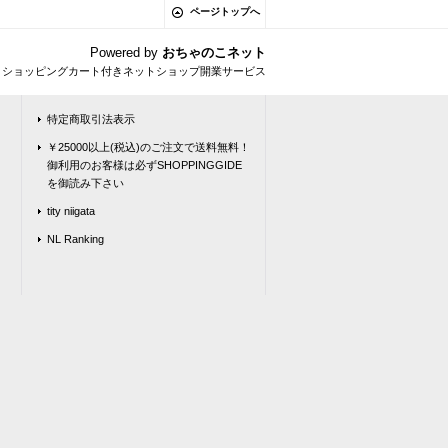
ページトップへ
Powered by
おちゃのこネット
とショッピングカート付きネットショップ開業サービス
特定商取引法表示
￥25000以上(税込)のご注文で送料無料！
御利用のお客様は必ずSHOPPINGGIDE
を御読み下さい
tity niigata
NL Ranking