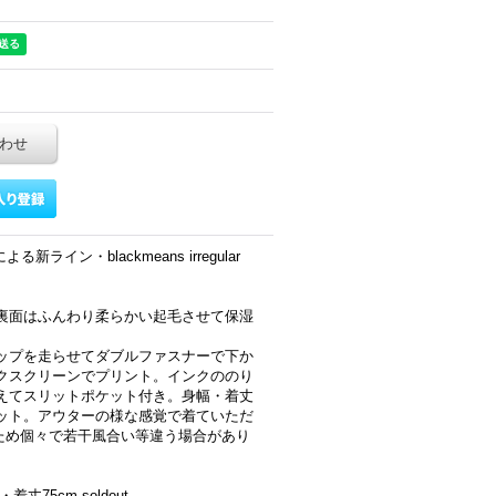
わせ
る新ライン・blackmeans irregular
裏面はふんわり柔らかい起毛させて保湿
ップを走らせてダブルファスナーで下か
クスクリーンでプリント。インクののり
えてスリットポケット付き。身幅・着丈
ット。アウターの様な感覚で着ていただ
のため個々で若干風合い等違う場合があり
着丈75cm soldout