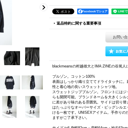
Facebookでシェア
返品特約に関する重要事項
お問い合
blackmeansの村越雄大とIMA:ZINEの谷篤人によ
ブルゾン。コットン100%
表面はしっかり織り立ててドライタッチに。
性と着心地の良いスウェットシャツ地。
スウェットジップブルゾン。フロントにはジ
らも開閉可能。ブランドネームを大きくシル
に差があり味のある雰囲気。サイドは切り替
はたっぷりなオーバーサイズ・ビッグシルエ
ける一枚です。UNISEXアイテム。手作り
ますがご了承下さい。
サイズ tall 身幅82cm・肩幅64cm・袖丈63cm・