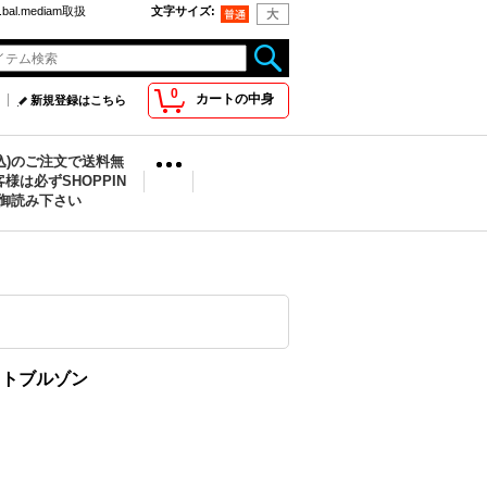
bal.mediam取扱
文字サイズ
:
0
カートの中身
新規登録はこちら
税込)のご注文で送料無
様は必ずSHOPPIN
を御読み下さい
ウェットブルゾン