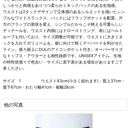
しっかりと肉感もありつつ柔らかくキックバックのある生地感。
ウエストは2タックデザインで立体感のあるシルエットを描いたシン
プルなワイドスラックス。バックにはフラップポケットを配置。片
方のフラップの形状を変え、シンプルだからこそ映える可愛らしい
ディテールを。ウエスト内側にはドローストリング、表にはベルト
ループも付いており、サイズ調整が可能です。ウエストに大きくタ
ックを入れてボリュームを。裾に向けて軽くテーパードを利かせた
ライン。後ろ裾上にDULのアイコンポケット付き。オーバーサイズ
なトップス・アウターとも相性抜群です。UNISEXアイテム。生地
の特性状個々で色合い・サイズに若干差がある場合がありますご了
承ください。
サイズ 1 ウエスト83cm(小さく絞れます)・股上37cm・
股下67cm・わたり幅41cm・裾幅28cm
他の写真