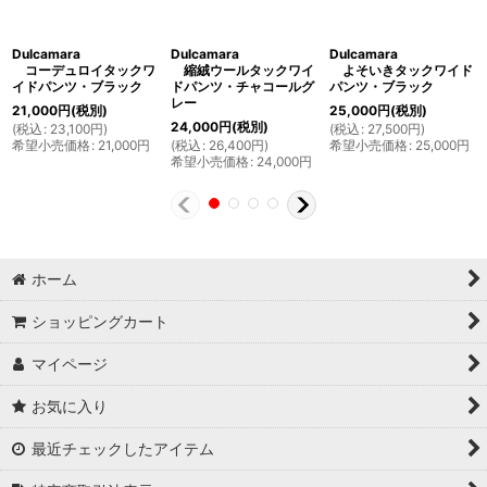
Dulcamara
Dulcamara
Dulcamara
コーデュロイタックワ
縮絨ウールタックワイ
よそいきタックワイド
イドパンツ・ブラック
ドパンツ・チャコールグ
パンツ・ブラック
レー
21,000
円
(税別)
25,000
円
(税別)
24,000
円
(税別)
(
税込
:
23,100
円
)
(
税込
:
27,500
円
)
希望小売価格
:
21,000
円
(
税込
:
26,400
円
)
希望小売価格
:
25,000
円
希望小売価格
:
24,000
円
ホーム
ショッピングカート
マイページ
お気に入り
最近チェックしたアイテム