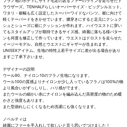
フラノ地のボディにサイド毛足のあるファーのラインを走らせたト
ラウザーズ。TENHALFらしいオーバーサイズ・ビッグシルエット。
ワタリ・裾幅も広く設定したスーパーワイドなパンツ。裾に向けて
軽くテーパードをきかせています。腰穿きにすると足元にクシュク
シュとシューズに裾にクッションが作れます。ハイウエストに穿い
てもスタイルアップが期待できるサイズ感。綺麗に落ちる様パター
ンも何度も修正して作っています。ウエストはドロストを走らせた
イージーモデル。自然とウエストにギャザーが生まれます。
UNISEXアイテム。生地の特性上若干サイズに差が出る場合があり
ますご了承下さいませ。
デザイナーの説明
ウール90、ナイロン10のフラノ生地になります。
ウール100の質感よりナイロンが少し入っているフラノは100%の物
より風合いがずっしりし、ハリ感がでます。
またウールの細かい糸にナイロンを編み込んだ高密度の物のため暖
かさと強度もあります。
また型崩れしにくくなるため洗濯にも強くなります。
ノベルティは
綺麗にファーを手入れして欲しいと言う思いでつけました！