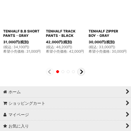
TENHALF B.B SHORT
TENHALF TRACK
TENHALF ZIPPER
PANTS・GRAY
PANTS・BLACK
BOY・GRAY
31,000
円
(税別)
42,000
円
(税別)
30,000
円
(税別)
(
税込
:
34,100
円
)
(
税込
:
46,200
円
)
(
税込
:
33,000
円
)
希望小売価格
:
31,000
円
希望小売価格
:
42,000
円
希望小売価格
:
30,000
円
ホーム
ショッピングカート
マイページ
お気に入り