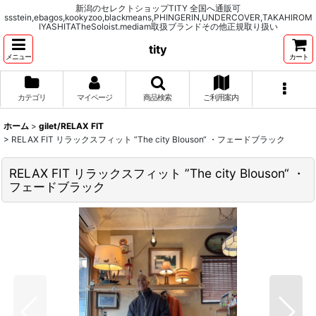
新潟のセレクトショップTITY 全国へ通販可
ssstein,ebagos,kookyzoo,blackmeans,PHINGERIN,UNDERCOVER,TAKAHIROM
IYASHITATheSoloist.mediam取扱ブランドその他正規取り扱い
tity
メニュー
カート
カテゴリ
マイページ
商品検索
ご利用案内
ホーム
>
gilet/RELAX FIT
>
RELAX FIT リラックスフィット ”The city Blouson“ ・フェードブラック
RELAX FIT リラックスフィット ”The city Blouson“ ・
フェードブラック