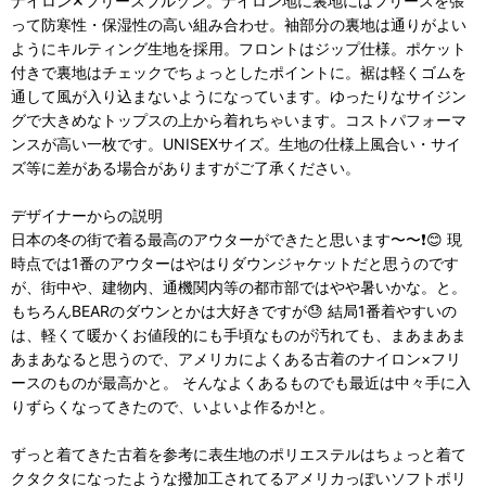
ナイロン✕フリースブルゾン。ナイロン地に裏地にはフリースを張
って防寒性・保湿性の高い組み合わせ。袖部分の裏地は通りがよい
ようにキルティング生地を採用。フロントはジップ仕様。ポケット
付きで裏地はチェックでちょっとしたポイントに。裾は軽くゴムを
通して風が入り込まないようになっています。ゆったりなサイジン
グで大きめなトップスの上から着れちゃいます。コストパフォーマ
ンスが高い一枚です。UNISEXサイズ。生地の仕様上風合い・サイ
ズ等に差がある場合がありますがご了承ください。
デザイナーからの説明
日本の冬の街で着る最高のアウターができたと思います〜〜❗😊 現
時点では1番のアウターはやはりダウンジャケットだと思うのです
が、街中や、建物内、通機関内等の都市部ではやや暑いかな。と。
もちろんBEARのダウンとかは大好きですが😓 結局1番着やすいの
は、軽くて暖かくお値段的にも手頃なものが汚れても、まあまあま
あまあなると思うので、アメリカによくある古着のナイロン×フリ
ースのものが最高かと。 そんなよくあるものでも最近は中々手に入
りずらくなってきたので、いよいよ作るか!と。
ずっと着てきた古着を参考に表生地のポリエステルはちょっと着て
クタクタになったような撥加工されてるアメリカっぽいソフトポリ