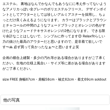
エステル。 裏地はなんでかなんでもあうなにに考え作ってないよう
なアメリカっぽい全グレーのポリエステルフリース。 デザインポイ
ントとしてアウターとしては珍しいアルミアスナーを採用し、ちょ
っとだけ良くみえるようになります。 カラーはブラックとブラウン
とチャコールの中間のようなフェードブラックとオレンジの色がす
けたようなフェードテキサスオレンジの2色になります。 できる限
り余計なことはしないで、シンプルに作ってます😊 Relaxfitらしい
力の抜けた最高のアウターだと思いますので、是非着て欲しいで
す〜🙏 必ず買って良かったなぁ〜と思いますよ笑
企画の都合上縫製・多少の汚れ等がある場合がありますがご了承く
ださい。生地の仕様上風合い・サイズ等に差がある場合があります
がご了承ください。
size FREE 身幅67cm・肩幅58cm・袖丈62cm・着丈69cm soldout
他の写真