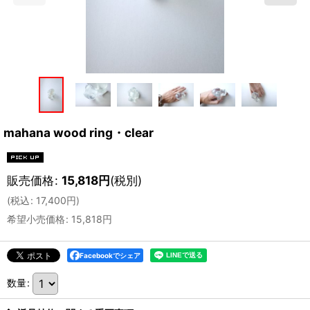
mahana wood ring・clear
販売価格
:
15,818
円
(税別)
(
税込
:
17,400
円
)
希望小売価格
:
15,818
円
Facebookでシェア
数量
: