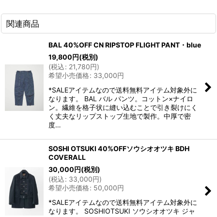
関連商品
BAL 40%OFF CN RIPSTOP FLIGHT PANT・blue
19,800
円
(税別)
(
税込
:
21,780
円
)
希望小売価格
:
33,000
円
*SALEアイテムなので送料無料アイテム対象外に
なります。 BAL バル パンツ。コットン×ナイロ
ン。繊維を格子状に縫い込むことで引き裂けにく
く丈夫なリップストップ生地で製作。中厚で密
度…
SOSHI OTSUKI 40%OFFソウシオオツキ BDH
COVERALL
30,000
円
(税別)
(
税込
:
33,000
円
)
希望小売価格
:
50,000
円
*SALEアイテムなので送料無料アイテム対象外に
なります。 SOSHIOTSUKI ソウシオオツキ ジャ