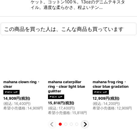
ケット。コットン100％。13ozのデニムテキスタ
イル。適度な柔らかさ、程よいテン…
この商品を買った人は、こんな商品も買っています
mahana clown ring・
mahana caterpillar
mahana frog ring・
clear
ring・clear light blue
clear blue gradation
gulitter
14,909
円
(税別)
12,909
円
(税別)
15,818
円
(税別)
(
税込
:
16,400
円
)
(
税込
:
14,200
円
)
希望小売価格
:
14,909
円
(
税込
:
17,400
円
)
希望小売価格
:
12,909
円
希望小売価格
:
15,818
円