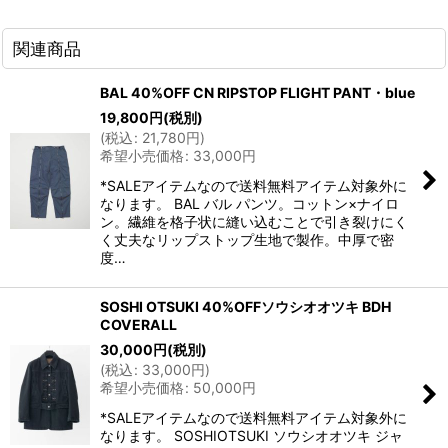
関連商品
BAL 40%OFF CN RIPSTOP FLIGHT PANT・blue
19,800
円
(税別)
(
税込
:
21,780
円
)
希望小売価格
:
33,000
円
*SALEアイテムなので送料無料アイテム対象外に
なります。 BAL バル パンツ。コットン×ナイロ
ン。繊維を格子状に縫い込むことで引き裂けにく
く丈夫なリップストップ生地で製作。中厚で密
度…
SOSHI OTSUKI 40%OFFソウシオオツキ BDH
COVERALL
30,000
円
(税別)
(
税込
:
33,000
円
)
希望小売価格
:
50,000
円
*SALEアイテムなので送料無料アイテム対象外に
なります。 SOSHIOTSUKI ソウシオオツキ ジャ