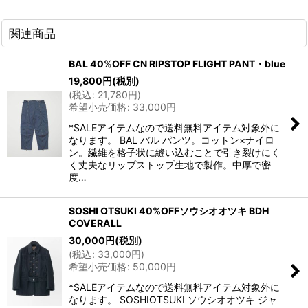
関連商品
BAL 40%OFF CN RIPSTOP FLIGHT PANT・blue
19,800
円
(税別)
(
税込
:
21,780
円
)
希望小売価格
:
33,000
円
*SALEアイテムなので送料無料アイテム対象外に
なります。 BAL バル パンツ。コットン×ナイロ
ン。繊維を格子状に縫い込むことで引き裂けにく
く丈夫なリップストップ生地で製作。中厚で密
度…
SOSHI OTSUKI 40%OFFソウシオオツキ BDH
COVERALL
30,000
円
(税別)
(
税込
:
33,000
円
)
希望小売価格
:
50,000
円
*SALEアイテムなので送料無料アイテム対象外に
なります。 SOSHIOTSUKI ソウシオオツキ ジャ