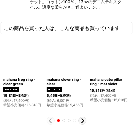
ケット。コットン100％。13ozのデニムテキスタ
イル。適度な柔らかさ、程よいテン…
この商品を買った人は、こんな商品も買っています
mahana frog ring・
mahana clown ring・
mahana caterpillar
clear green
clear
ring・mat violet
15,818
円
(税別)
(
税込
:
17,400
円
)
15,818
円
(税別)
5,455
円
(税別)
希望小売価格
:
15,818
円
(
税込
:
17,400
円
)
(
税込
:
6,001
円
)
希望小売価格
:
15,818
円
希望小売価格
:
5,455
円