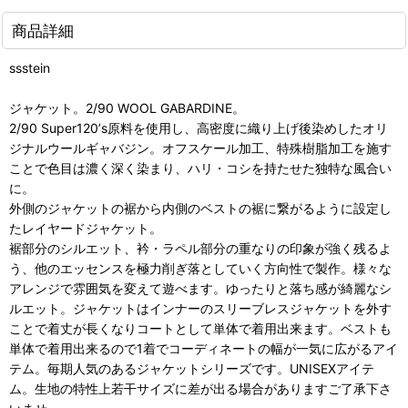
商品詳細
ssstein
ジャケット。2/90 WOOL GABARDINE。
2/90 Super120ʼs原料を使用し、高密度に織り上げ後染めしたオリ
ジナルウールギャバジン。オフスケール加工、特殊樹脂加工を施す
ことで色目は濃く深く染まり、ハリ・コシを持たせた独特な風合い
に。
外側のジャケットの裾から内側のベストの裾に繋がるように設定し
たレイヤードジャケット。
裾部分のシルエット、衿・ラペル部分の重なりの印象が強く残るよ
う、他のエッセンスを極力削ぎ落としていく方向性で製作。様々な
アレンジで雰囲気を変えて遊べます。ゆったりと落ち感が綺麗なシ
ルエット。ジャケットはインナーのスリーブレスジャケットを外す
ことで着丈が長くなりコートとして単体で着用出来ます。ベストも
単体で着用出来るので1着でコーディネートの幅が一気に広がるアイ
テム。毎期人気のあるジャケットシリーズです。UNISEXアイテ
ム。生地の特性上若干サイズに差が出る場合がありますご了承下さ