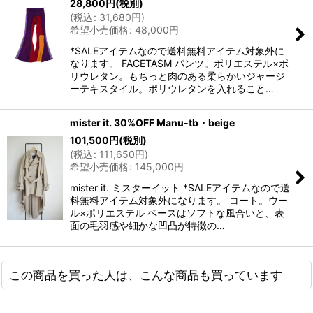
28,800
円
(税別)
(
税込
:
31,680
円
)
希望小売価格
:
48,000
円
*SALEアイテムなので送料無料アイテム対象外に
なります。 FACETASM パンツ。ポリエステル×ポ
リウレタン。もちっと肉のある柔らかいジャージ
ーテキスタイル。ポリウレタンを入れること…
mister it. 30%OFF Manu-tb・beige
101,500
円
(税別)
(
税込
:
111,650
円
)
希望小売価格
:
145,000
円
mister it. ミスターイット *SALEアイテムなので送
料無料アイテム対象外になります。 コート。ウー
ル×ポリエステル ベースはソフトな風合いと、表
面の毛羽感や細かな凹凸が特徴の…
この商品を買った人は、こんな商品も買っています