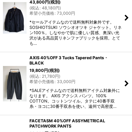
43,800
円
(税別)
(
税込
:
48,180
円
)
希望小売価格
:
73,000
円
*セールアイテムなので送料無料対象外です。
SOSHIOTSUKI ソウシオオツキ ジャケット。リネ
ン100％。しなやかで肌に優しい質感、奥深い光
沢がある高品質リネンファブリックを採用。とて
も…
AXIS 40%OFF 3 Tucks Tapered Pants・
BLACK
19,800
円
(税別)
(
税込
:
21,780
円
)
希望小売価格
:
33,000
円
*SALEアイテムなので送料無料アイテム対象外に
なります。 AXIS アクシス パンツ。100%
COTTON。コットンツイル。タテに40番手双
糸・ヨコに30番手双糸を使い、遠州で高密度…
FACETASM 40%OFF ASSYMETRICAL
PATCHWORK PANTS