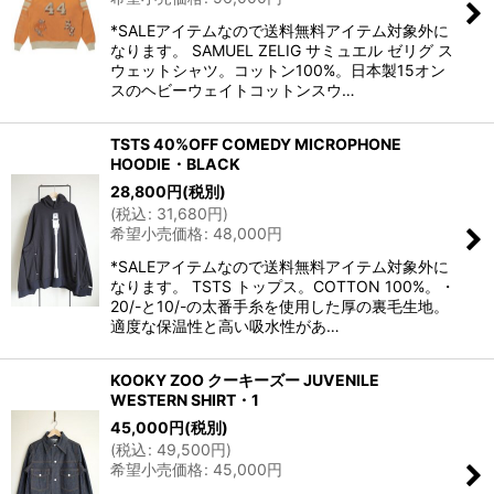
*SALEアイテムなので送料無料アイテム対象外に
なります。 SAMUEL ZELIG サミュエル ゼリグ ス
ウェットシャツ。コットン100%。日本製15オン
スのヘビーウェイトコットンスウ…
TSTS 40%OFF COMEDY MICROPHONE
HOODIE・BLACK
28,800
円
(税別)
(
税込
:
31,680
円
)
希望小売価格
:
48,000
円
*SALEアイテムなので送料無料アイテム対象外に
なります。 TSTS トップス。COTTON 100%。・
20/-と10/-の太番手糸を使用した厚の裏毛生地。
適度な保温性と高い吸水性があ…
KOOKY ZOO クーキーズー JUVENILE
WESTERN SHIRT・1
45,000
円
(税別)
(
税込
:
49,500
円
)
希望小売価格
:
45,000
円