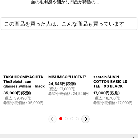
面の毛羽感や細かな凹凸が特徴の…
この商品を買った人は、こんな商品も買っています
TAKAHIROMIYASHITA
MISUMISO "LUCENT"
ssstein SUVIN
TheSoloist. sun
COTTON BASIC LS
24,545
円
(税別)
glasses.william・black
TEE・XS BLACK
(
税込
:
27,000
円
)
35,900
円
(税別)
17,000
円
(税別)
希望小売価格
:
24,545
円
(
税込
:
39,490
円
)
(
税込
:
18,700
円
)
希望小売価格
:
35,900
円
希望小売価格
:
17,000
円