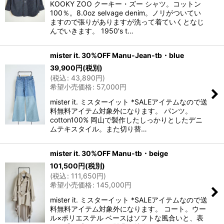
KOOKY ZOO クーキー・ズー シャツ。コットン
100％。8.0oz selvage denim。ノリがついてい
ますので張りがありますが洗って着ていくとなじ
んでいきます。 1950's t…
mister it. 30%OFF Manu-Jean-tb・blue
39,900
円
(税別)
(
税込
:
43,890
円
)
希望小売価格
:
57,000
円
mister it. ミスターイット *SALEアイテムなので送
料無料アイテム対象外になります。 パンツ。
cotton100% 岡山で製作したしっかりとしたデニ
ムテキスタイル。また切り替…
mister it. 30%OFF Manu-tb・beige
101,500
円
(税別)
(
税込
:
111,650
円
)
希望小売価格
:
145,000
円
mister it. ミスターイット *SALEアイテムなので送
料無料アイテム対象外になります。 コート。ウー
ル×ポリエステル ベースはソフトな風合いと、表