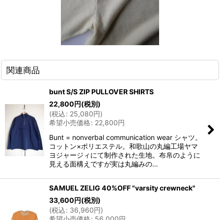
関連商品
bunt S/S ZIP PULLOVER SHIRTS
22,800
円
(税別)
(
税込
:
25,080
円
)
希望小売価格
:
22,800
円
Bunt = nonverbal communication wear シャツ。
コットン×ポリエステル。和歌山の丸編工場ヤマ
ヨジャージィにて制作された生地。布帛のように
見える面構えですが実は丸編みの…
SAMUEL ZELIG 40%OFF "varsity crewneck"
33,600
円
(税別)
(
税込
:
36,960
円
)
希望小売価格
:
56,000
円