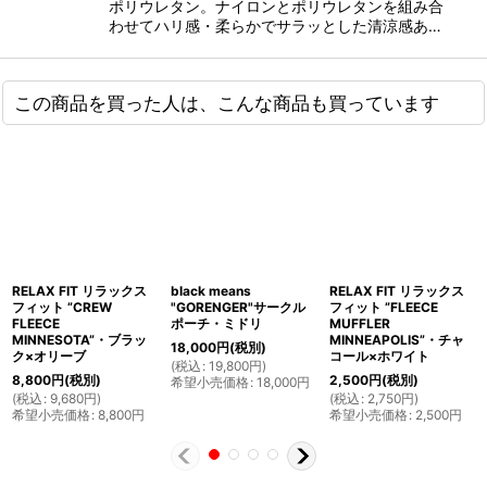
ポリウレタン。ナイロンとポリウレタンを組み合
わせてハリ感・柔らかでサラッとした清涼感あ…
この商品を買った人は、こんな商品も買っています
RELAX FIT リラックス
black means
RELAX FIT リラックス
フィット ”CREW
"GORENGER"サークル
フィット ”FLEECE
FLEECE
ポーチ・ミドリ
MUFFLER
MINNESOTA”・ブラッ
MINNEAPOLIS”・チャ
18,000
円
(税別)
ク×オリーブ
コール×ホワイト
(
税込
:
19,800
円
)
8,800
円
(税別)
2,500
円
(税別)
希望小売価格
:
18,000
円
(
税込
:
9,680
円
)
(
税込
:
2,750
円
)
希望小売価格
:
8,800
円
希望小売価格
:
2,500
円