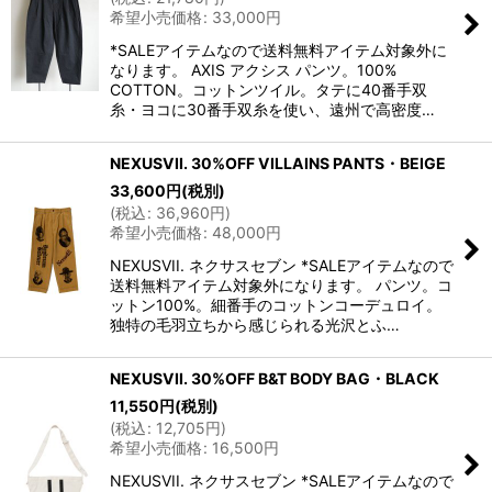
希望小売価格
:
33,000
円
*SALEアイテムなので送料無料アイテム対象外に
なります。 AXIS アクシス パンツ。100%
COTTON。コットンツイル。タテに40番手双
糸・ヨコに30番手双糸を使い、遠州で高密度…
NEXUSVII. 30%OFF VILLAINS PANTS・BEIGE
33,600
円
(税別)
(
税込
:
36,960
円
)
希望小売価格
:
48,000
円
NEXUSVII. ネクサスセブン *SALEアイテムなので
送料無料アイテム対象外になります。 パンツ。コ
ットン100%。細番手のコットンコーデュロイ。
独特の毛羽立ちから感じられる光沢とふ…
NEXUSVII. 30%OFF B&T BODY BAG・BLACK
11,550
円
(税別)
(
税込
:
12,705
円
)
希望小売価格
:
16,500
円
NEXUSVII. ネクサスセブン *SALEアイテムなので