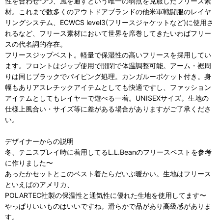
性を合わせつつ、風を通すという唯一の弱点を克服したフリース素
材。これまで数多くのアウトドアブランドの他米軍戦闘服のレイヤ
リングシステム、ECWCS level3(フリースジャケットなど)に使用さ
れるなど、フリース素材において世界を席巻してきたいわばフリー
スの代名詞的存在。
フリースジップベスト。軽量で保湿性の高いフリースを採用してい
ます。フロントはジップ使用で開閉で体温調整可能。アーム・裾周
りは同じブラックでパイピング処理。カンガルーポケット付き。身
幅もありアスレチックアイテムとしても快適ですし、ファッション
アイテムとしてもレイヤーで遊べる一着。UNISEXサイズ。生地の
仕様上風合い・サイズ等に差がある場合がありますがご了承くださ
い。
デザイナーからの説明
冬、テニスプレイ時に着用してるL.L.Beanのフリースベストを参考
に作りました〜
あったかセットとこのベスト着たらだいぶ暖かい。生地はフリース
といえばのアメリカ、
POLARTEC社製の保温性と通気性に優れた生地を使用してます〜
やっぱりいいものはいいですね。滑らかで品があり高級感がありま
す。