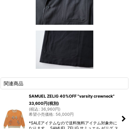
関連商品
SAMUEL ZELIG 40%OFF "varsity crewneck"
33,600
円
(税別)
(
税込
:
36,960
円
)
希望小売価格
:
56,000
円
*SALEアイテムなので送料無料アイテム対象外に
なります。 SAMUEL ZELIG サミュエル ゼリグ ス