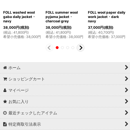
FOLL washed wool
FOLL summer wool
FOLL wool paper daily
gaba daily jacket・
pyjama jacket・
work jacket・dark
navy
charcoal grey
navy
38,000
円
(税別)
38,000
円
(税別)
37,000
円
(税別)
(
税込
:
41,800
円
)
(
税込
:
41,800
円
)
(
税込
:
40,700
円
)
希望小売価格
:
38,000
円
希望小売価格
:
38,000
円
希望小売価格
:
37,000
円
ホーム
ショッピングカート
マイページ
お気に入り
最近チェックしたアイテム
特定商取引法表示