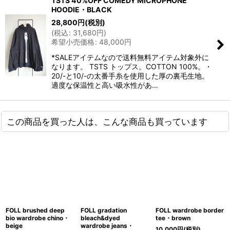
TSTS 40%OFF COMEDY MICROPHONE
HOODIE・BLACK
28,800
円
(税別)
(
税込
:
31,680
円
)
希望小売価格
:
48,000
円
*SALEアイテムなので送料無料アイテム対象外に
なります。 TSTS トップス。COTTON 100%。・
20/-と10/-の太番手糸を使用した厚の裏毛生地。
適度な保温性と高い吸水性があ…
この商品を買った人は、こんな商品も買っています
FOLL brushed deep
FOLL gradation
FOLL wardrobe border
bio wardrobe chino・
bleach&dyed
tee・brown
beige
wardrobe jeans・
10,000
円
(税別)