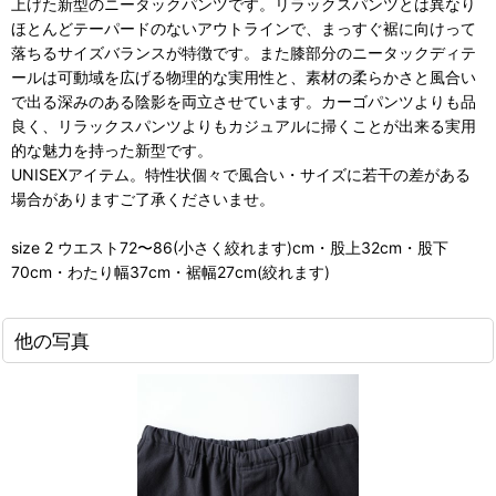
上げた新型のニータックパンツです。リラックスパンツとは異なり
ほとんどテーパードのないアウトラインで、まっすぐ裾に向けって
落ちるサイズバランスが特徴です。また膝部分のニータックディテ
ールは可動域を広げる物理的な実用性と、素材の柔らかさと風合い
で出る深みのある陰影を両立させています。カーゴパンツよりも品
良く、リラックスパンツよりもカジュアルに掃くことが出来る実用
的な魅力を持った新型です。
UNISEXアイテム。特性状個々で風合い・サイズに若干の差がある
場合がありますご了承くださいませ。
size 2 ウエスト72〜86(小さく絞れます)cm・股上32cm・股下
70cm・わたり幅37cm・裾幅27cm(絞れます)
他の写真