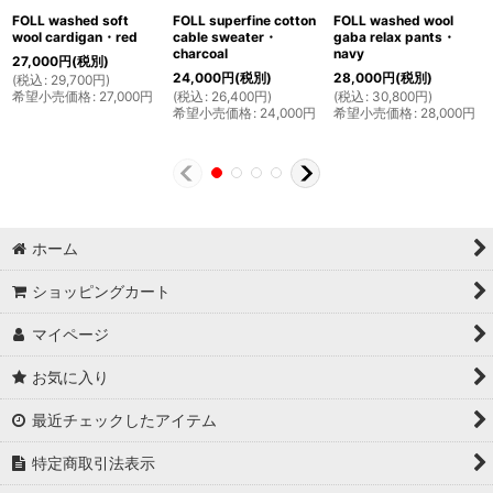
FOLL washed soft
FOLL superfine cotton
FOLL washed wool
wool cardigan・red
cable sweater・
gaba relax pants・
charcoal
navy
27,000
円
(税別)
24,000
円
(税別)
28,000
円
(税別)
(
税込
:
29,700
円
)
希望小売価格
:
27,000
円
(
税込
:
26,400
円
)
(
税込
:
30,800
円
)
希望小売価格
:
24,000
円
希望小売価格
:
28,000
円
ホーム
ショッピングカート
マイページ
お気に入り
最近チェックしたアイテム
特定商取引法表示